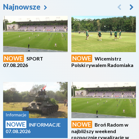
Najnowsze
2026-08-07
2026-08-07
NOWE
NOWE
SPORT
Wicemistrz
07.08.2026
Polski rywalem Radomiaka
2026-08-07
2026-08-07
Informacje
NOWE
NOWE
INFORMACJE
Broń Radom w
07.08.2026
najbliższy weekend
rozpocznie rywalizację w