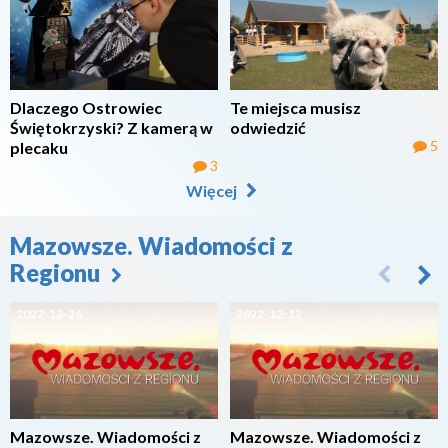
Dlaczego Ostrowiec
Te miejsca musisz
Świętokrzyski? Z kamerą w
odwiedzić
5
plecaku
3
Więcej
Mazowsze. Wiadomości z
Regionu
2022-12-26
2022-12-12
Mazowsze. Wiadomości z
Mazowsze. Wiadomości z