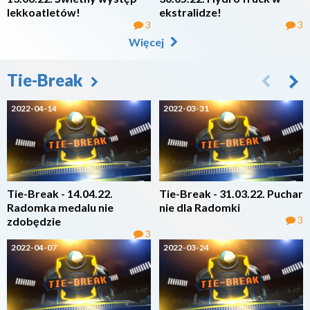
lekkoatletów!
ekstralidze!
3
3
Więcej
Tie-Break
2022-04-14
2022-03-31
Tie-Break - 14.04.22.
Tie-Break - 31.03.22. Puchar
Radomka medalu nie
nie dla Radomki
3
zdobędzie
3
2022-04-07
2022-03-24