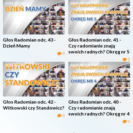
2024-05-24
2024-03-20
Głos Radomian odc. 43 -
Głos Radomian odc. 41 -
Dzień Mamy
Czy radomianie znają
swoich radnych? Okręg nr 5
3
3
2024-04-09
2024-03-15
Głos Radomian odc. 42 -
Głos Radomian odc. 40 -
Witkowski czy Standowicz?
Czy radomianie znają
swoich radnych? Okręg nr 4
3
3