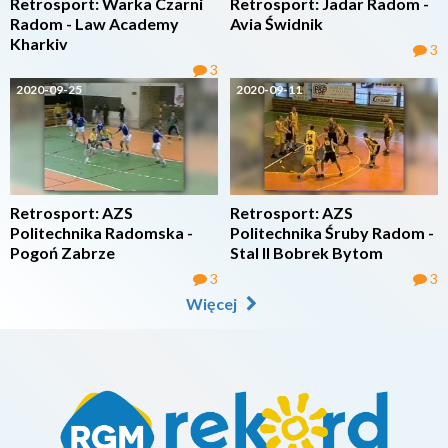
Retrosport: Warka Czarni
Retrosport: Jadar Radom -
Radom - Law Academy
Avia Świdnik
Kharkiv
3
3
2020-09-25
2020-09-11
Retrosport: AZS
Retrosport: AZS
Politechnika Radomska -
Politechnika Śruby Radom -
Pogoń Zabrze
Stal II Bobrek Bytom
3
3
Więcej