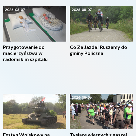
2026-08-07
2026-08-07
Przygotowanie do
Co Za Jazda! Ruszamy do
macierzyństwa w
gminy Policzna
radomskim szpitalu
2026-08-07
2026-08-06
Festyn Wojskowy na
Tysiące wiernych z naszej