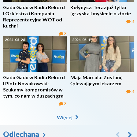
Gadu Gadu w Radiu Rekord
Kułynycz: Teraz już tylko
I Orkiestra i Kompania
igrzyska i myślenie o złocie
Reprezentacyjna WOT od
3
kuchni
3
2024-05-26
2024-03-10
Gadu Gadu w Radiu Rekord
Maja Marcula: Zostanę
I Piotr Nowakowski:
śpiewającym lekarzem
Szukamy kompromisów w
3
tym, co nam w duszach gra
3
Więcej
Odjechana