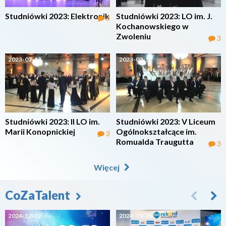
Studniówki 2023: Elektronik
Studniówki 2023: LO im. J.
3
Kochanowskiego w
Zwoleniu
3
2023-02-12
2023-02-12
Studniówki 2023: II LO im.
Studniówki 2023: V Liceum
Marii Konopnickiej
Ogólnokształcące im.
3
Romualda Traugutta
3
Więcej
CoZaTalent
2024-12-12
2024-11-28