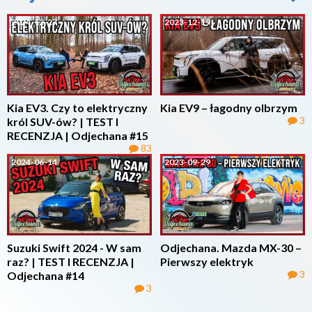
2024-12-27
2023-12-19
Kia EV3. Czy to elektryczny
Kia EV9 – łagodny olbrzym
3
król SUV-ów? | TEST I
RECENZJA | Odjechana #15
83
2024-06-14
2023-09-29
Suzuki Swift 2024 - W sam
Odjechana. Mazda MX-30 –
raz? | TEST I RECENZJA |
Pierwszy elektryk
3
Odjechana #14
3