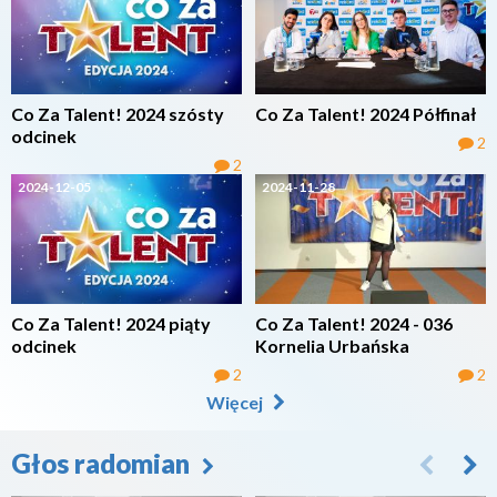
Co Za Talent! 2024 szósty
Co Za Talent! 2024 Półfinał
odcinek
2
2
2024-12-05
2024-11-28
Co Za Talent! 2024 piąty
Co Za Talent! 2024 - 036
odcinek
Kornelia Urbańska
2
2
Więcej
Głos radomian