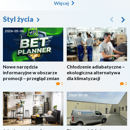
Więcej
Styl życia
2026-05-06
2026-03-12
Nowe narzędzia
Chłodzenie adiabatyczne –
informacyjne w obszarze
ekologiczna alternatywa
promocji – przegląd zmian
dla klimatyzacji
1
2
2026-04-08
2026-03-05