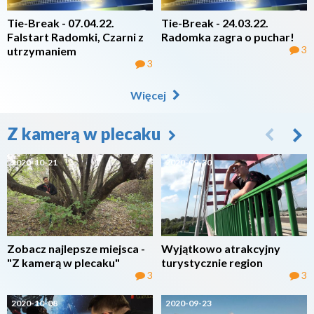
Tie-Break - 07.04.22.
Tie-Break - 24.03.22.
Falstart Radomki, Czarni z
Radomka zagra o puchar!
3
utrzymaniem
3
Więcej
Z kamerą w plecaku
2020-10-21
2020-09-30
Zobacz najlepsze miejsca -
Wyjątkowo atrakcyjny
"Z kamerą w plecaku"
turystycznie region
3
3
2020-10-08
2020-09-23