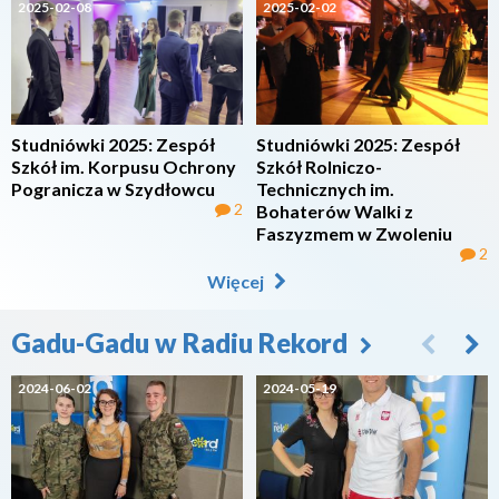
2025-02-08
2025-02-02
Studniówki 2025: Zespół
Studniówki 2025: Zespół
Szkół im. Korpusu Ochrony
Szkół Rolniczo-
Pogranicza w Szydłowcu
Technicznych im.
2
Bohaterów Walki z
Faszyzmem w Zwoleniu
2
Więcej
Gadu-Gadu w Radiu Rekord
2024-06-02
2024-05-19