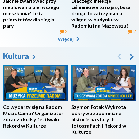
Jak nie zwariować przy
Dlaczego iniekcje
meblowaniu pierwszego
ciśnieniowe to najszybsza
mieszkania? Lista
droga do zatrzymania
priorytetów dla singla i
wilgoci w budynku w
pary
Radomiu i na Mazowszu?
2
2
Więcej
Kultura
2026-08-06
2026-07-30
Co wydarzy się na Radom
Szymon Fotak Wykrota
Music Camp? Organizator
odkrywa zapomniane
zdradza kulisy festiwalu |
historie na starych
Rekord w Kulturze
fotografiach | Rekord w
Kulturze