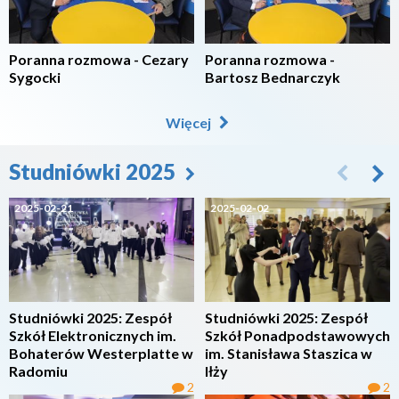
Poranna rozmowa - Cezary
Poranna rozmowa -
Sygocki
Bartosz Bednarczyk
Więcej
Studniówki 2025
2025-02-21
2025-02-02
Studniówki 2025: Zespół
Studniówki 2025: Zespół
Szkół Elektronicznych im.
Szkół Ponadpodstawowych
Bohaterów Westerplatte w
im. Stanisława Staszica w
Radomiu
Iłży
2
2