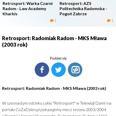
Retrosport: Warka Czarni
Retrosport: AZS
Radom - Law Academy
Politechnika Radomska -
Kharkiv
Pogoń Zabrze
1
1
Retrosport: Radomiak Radom - MKS Mława
(2003 rok)
Podziel się
Retrosport: Radomiak Radom - MKS Mława (2003 rok)
W szesnastym odcinku cyklu "Retrosport" w Telewizji Dami i na
portalu CoZaDzien.pl pokazujemy mecz sezonu 2003/2004
piłkarskiej trzeciej ligi pomiędzy Radomiakiem Radom a MKS-