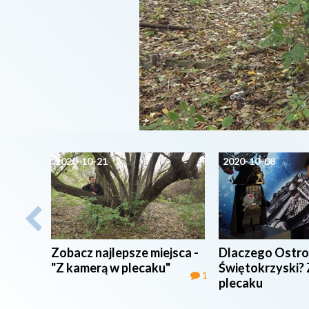
2020-10-21
2020-10-08
Zobacz najlepsze miejsca -
Dlaczego Ostro
"Z kamerą w plecaku"
Świętokrzyski?
1
plecaku