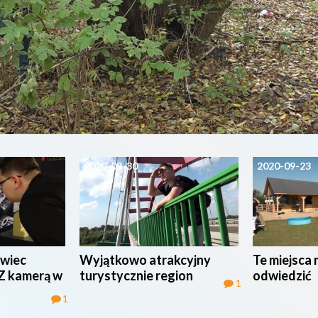
2020-09-30
2020-09-23
wiec
Wyjątkowo atrakcyjny
Te miejsca 
 Z kamerą w
turystycznie region
odwiedzić
1
1