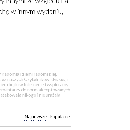
y innymi ze względu na
chę w innym wydaniu,
 Radomia i ziemi radomskiej.
ez naszych Czytelników; dyskusji
iem hejtu w Internecie i wspieramy
 komentarzy do norm akceptowanych
takowała nikogo i nie urażała
Najnowsze
Popularne