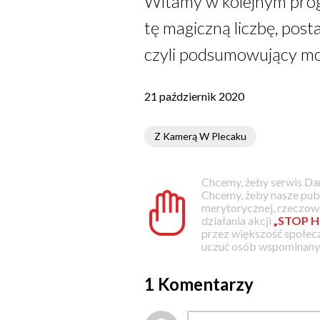
Witamy w kolejnym progr
tę magiczną liczbę, po
czyli podsumowujący mo
21 październik 2020
Z Kamerą W Plecaku
Chcemy, żeby serwis Dam
Chcemy, żeby nasze pub
merytorycznej, rzeczowe
działania akcji
„STOP H
przez większość społec
uczuć osób wspominanyc
1 Komentarzy