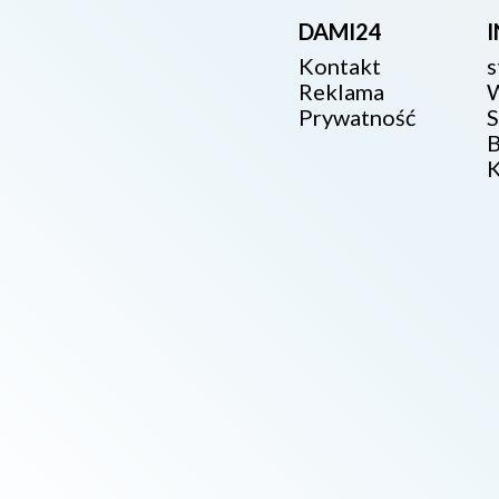
DAMI24
Kontakt
s
Reklama
W
Prywatność
S
B
K