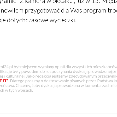
amie "Z kamerą w plecaku", już w 13. Międz
stanowiłem przygotować dla Was program tro
je dotychczasowe wycieczki.
i24.pl był miejscem wymiany opinii dla wszystkich mieszkańców
likacje były powodem do rozpoczynania dyskusji prowadzonej prz
j i kulturalnej. Jako redakcja jesteśmy zdecydowanym przeciwnik
EJT”
. Dlatego prosimy o dostosowanie pisanych przez Państwa
zeństwa. Chcemy, żeby dyskusja prowadzona w komentarzach nie a
h w tych wpisach.