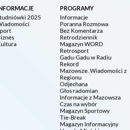
INFORMACJE
PROGRAMY
tudniówki 2025
Informacje
iadomości
Poranna Rozmowa
port
Bez Komentarza
iznes
Retrodziennik
ultura
Magazyn WORD
Retrosport
Gadu-Gadu w Radiu
Rekord
Mazowsze. Wiadomości z
Regionu
Odjechana
Głos radomian
Informacje z Mazowsza
Czas na wybór
Magazyn Sportowy
Tie-Break
Magazyn Informacyjny