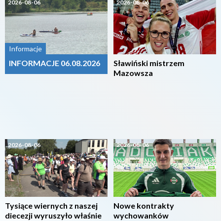
2026-08-06
2026-08-06
Informacje
INFORMACJE 06.08.2026
Sławiński mistrzem
Mazowsza
2026-08-06
2026-08-06
Tysiące wiernych z naszej
Nowe kontrakty
diecezji wyruszyło właśnie
wychowanków