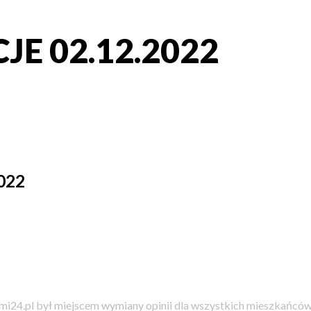
E 02.12.2022
022
i24.pl był miejscem wymiany opinii dla wszystkich mieszkańców