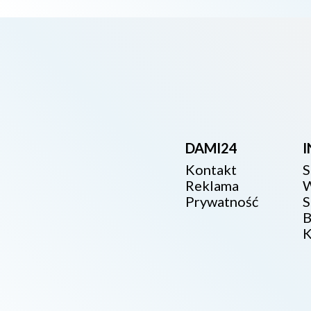
DAMI24
Kontakt
S
Reklama
W
Prywatność
S
B
K