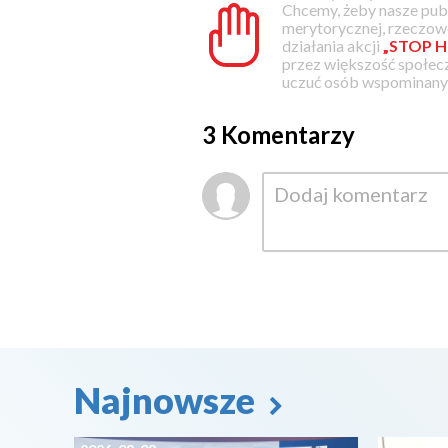
Chcemy, żeby nasze pub
merytorycznej, rzeczowe
działania akcji
„STOP H
przez większość społec
uczuć osób wspominanyc
3 Komentarzy
Najnowsze