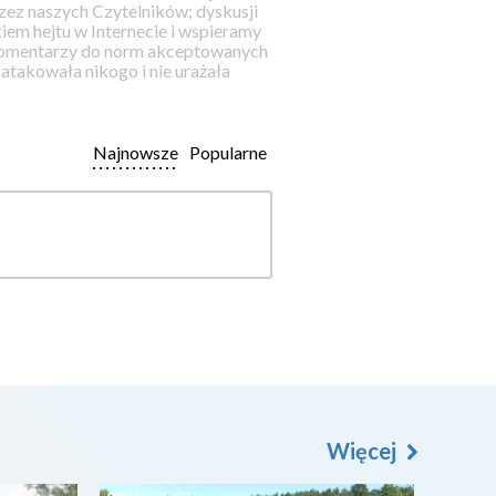
ez naszych Czytelników; dyskusji
iem hejtu w Internecie i wspieramy
 komentarzy do norm akceptowanych
takowała nikogo i nie urażała
Najnowsze
Popularne
Więcej