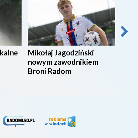
2026-08-05
2026-0
ikalne
Mikołaj Jagodziński
SPOR
nowym zawodnikiem
Broni Radom