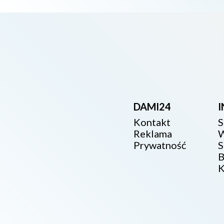
DAMI24
Kontakt
S
Reklama
W
Prywatność
S
B
K