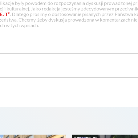
likacje były powodem do rozpoczynania dyskusji prowadzonej prz
j i kulturalnej. Jako redakcja jesteśmy zdecydowanym przeciwnik
EJT”
. Dlatego prosimy o dostosowanie pisanych przez Państwa
zeństwa. Chcemy, żeby dyskusja prowadzona w komentarzach nie a
h w tych wpisach.