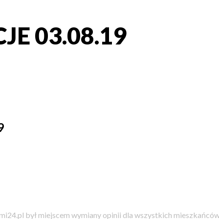
E 03.08.19
9
i24.pl był miejscem wymiany opinii dla wszystkich mieszkańców