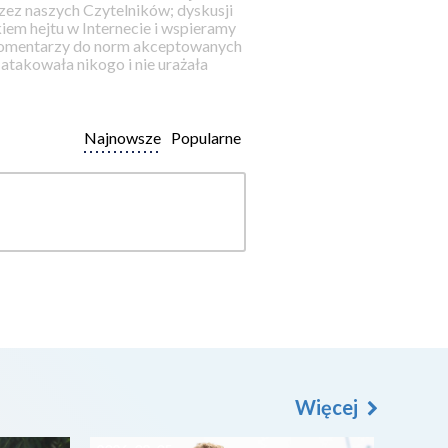
ez naszych Czytelników; dyskusji
iem hejtu w Internecie i wspieramy
 komentarzy do norm akceptowanych
takowała nikogo i nie urażała
Najnowsze
Popularne
Więcej