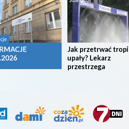
05
2026-08-05
cje
RMACJE
Jak przetrwać trop
.2026
upały? Lekarz
przestrzega