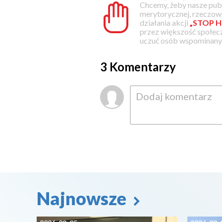
Chcemy, żeby nasze pub
merytorycznej, rzeczowe
działania akcji
„STOP H
przez większość społec
uczuć osób wspominanyc
3 Komentarzy
Najnowsze