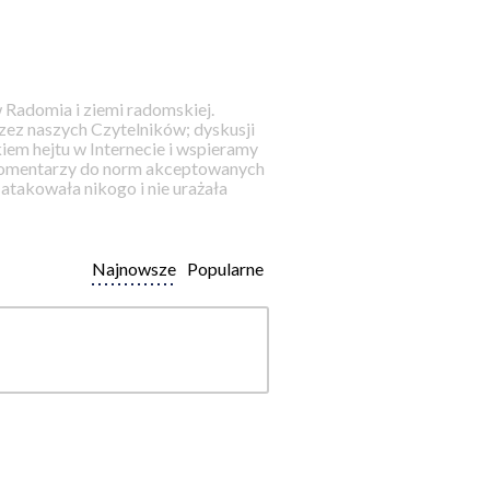
 Radomia i ziemi radomskiej.
ez naszych Czytelników; dyskusji
iem hejtu w Internecie i wspieramy
 komentarzy do norm akceptowanych
takowała nikogo i nie urażała
Najnowsze
Popularne