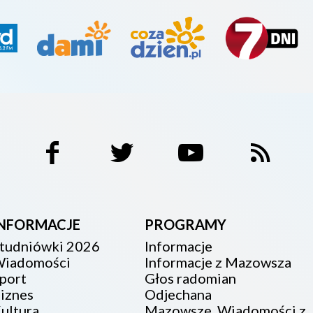
INFORMACJE
PROGRAMY
tudniówki 2026
Informacje
iadomości
Informacje z Mazowsza
port
Głos radomian
iznes
Odjechana
ultura
Mazowsze. Wiadomości z