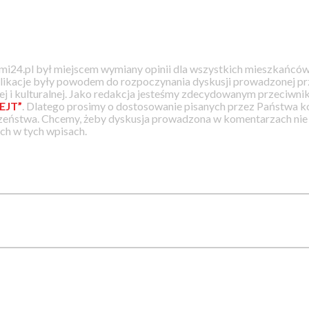
i24.pl był miejscem wymiany opinii dla wszystkich mieszkańców
likacje były powodem do rozpoczynania dyskusji prowadzonej prz
j i kulturalnej. Jako redakcja jesteśmy zdecydowanym przeciwnik
EJT”
. Dlatego prosimy o dostosowanie pisanych przez Państwa
zeństwa. Chcemy, żeby dyskusja prowadzona w komentarzach nie a
h w tych wpisach.