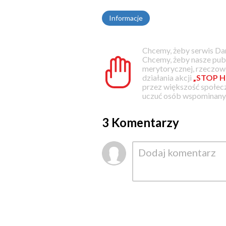
Informacje
Chcemy, żeby serwis Dam
Chcemy, żeby nasze pub
merytorycznej, rzeczowe
działania akcji
„STOP H
przez większość społec
uczuć osób wspominanyc
3 Komentarzy