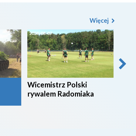
Więcej
2026-08-07
2026-0
Wicemistrz Polski
Broń
rywalem Radomiaka
week
rywa
4. li