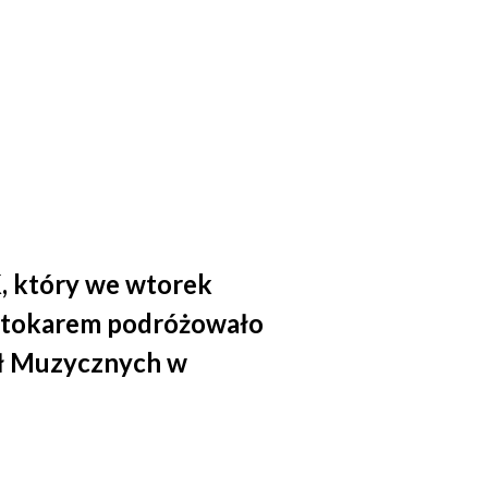
, który we wtorek
utokarem podróżowało
kół Muzycznych w