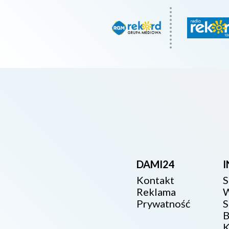
DAMI24
Kontakt
S
Reklama
W
Prywatność
S
B
K