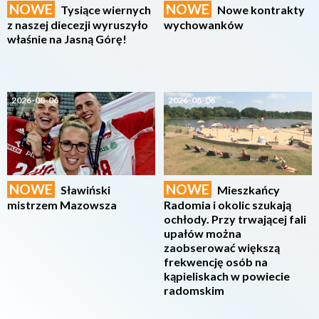
NOWE
NOWE
Tysiące wiernych
Nowe kontrakty
z naszej diecezji wyruszyło
wychowanków
właśnie na Jasną Górę!
2026-08-06
2026-08-06
NOWE
NOWE
Sławiński
Mieszkańcy
mistrzem Mazowsza
Radomia i okolic szukają
ochłody. Przy trwającej fali
upałów można
zaobserować większą
frekwencję osób na
kąpieliskach w powiecie
radomskim