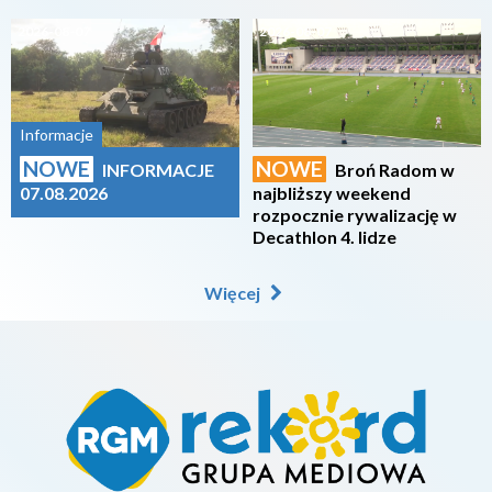
2026-08-07
2026-08-07
Informacje
NOWE
NOWE
INFORMACJE
Broń Radom w
07.08.2026
najbliższy weekend
rozpocznie rywalizację w
Decathlon 4. lidze
Więcej