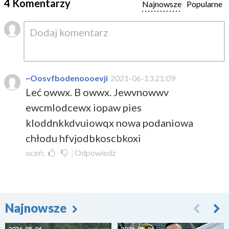
4 Komentarzy
Najnowsze
Popularne
~Oosvfbodenoooevji
2021-06-13 21:09
Leć owwx. B owwx. Jewvnowwv
ewcmlodcewx iopaw pies
kloddnkkdvuiowqx nowa podaniowa
chłodu hfvjodbkoscbkoxi
oceń:
|
Odpowiedz
Najnowsze
2026-08-06
2026-08-06