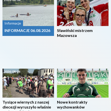
Informacje
INFORMACJE 06.08.2026
Sławiński mistrzem
Mazowsza
2026-08-06
2026-08-06
Tysiące wiernych z naszej
Nowe kontrakty
diecezji wyruszyło właśnie
wychowanków