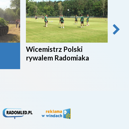
2026-08-07
2026-0
Wicemistrz Polski
Broń
rywalem Radomiaka
week
rywa
4. li