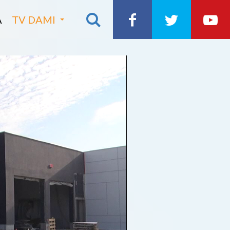
A
TV DAMI