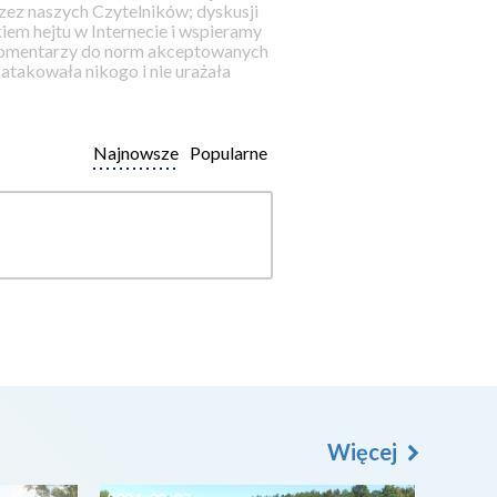
ez naszych Czytelników; dyskusji
iem hejtu w Internecie i wspieramy
 komentarzy do norm akceptowanych
takowała nikogo i nie urażała
Najnowsze
Popularne
Więcej