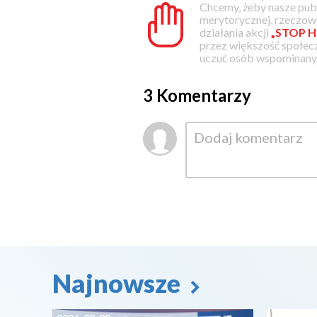
Chcemy, żeby nasze pub
merytorycznej, rzeczowe
działania akcji
„STOP H
przez większość społec
uczuć osób wspominanyc
3 Komentarzy
Najnowsze