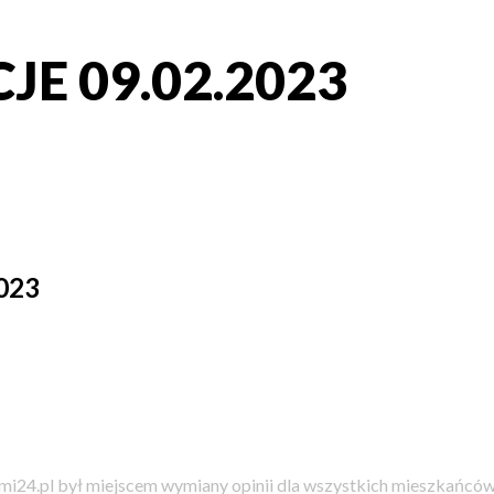
E 09.02.2023
023
i24.pl był miejscem wymiany opinii dla wszystkich mieszkańców