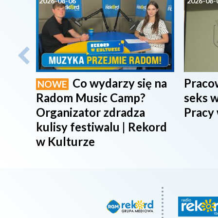
2026-08-06
2026-08-
Co wydarzy się na
Pracow
NOWE
Radom Music Camp?
seks w
Organizator zdradza
Pracy
kulisy festiwalu | Rekord
w Kulturze