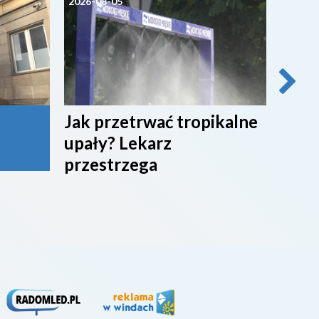
2026-08-05
2026-0
Jak przetrwać tropikalne
Miko
upały? Lekarz
nowy
przestrzega
Bron