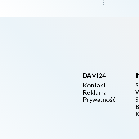
DAMI24
Kontakt
S
Reklama
W
Prywatność
S
B
K