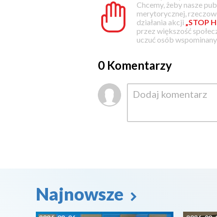
Chcemy, żeby nasze pub
merytorycznej, rzeczowe
działania akcji
„STOP H
przez większość społec
uczuć osób wspominanyc
0 Komentarzy
Najnowsze