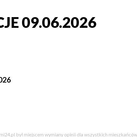
E 09.06.2026
026
i24.pl był miejscem wymiany opinii dla wszystkich mieszkańców