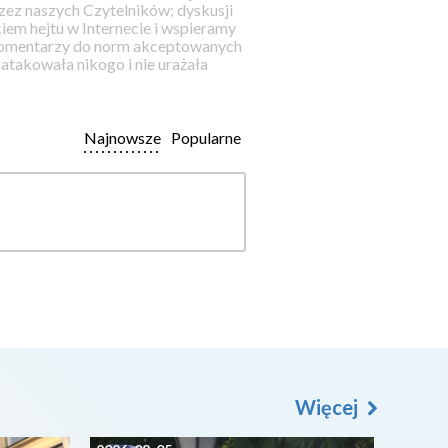
ez naszych Czytelników; dyskusji
iem hejtu w Internecie i wspieramy
 komentarzy do norm akceptowanych
takowała nikogo i nie urażała
Najnowsze
Popularne
Więcej