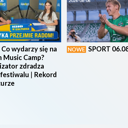
06
2026-08-06
Co wydarzy się na
SPORT 06.0
NOWE
 Music Camp?
izator zdradza
 festiwalu | Rekord
turze