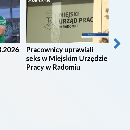
2026-08-05
2026-0
Infor
8.2026
Pracownicy uprawiali
IN
seks w Miejskim Urzędzie
05.
Pracy w Radomiu