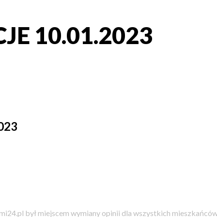
E 10.01.2023
023
i24.pl był miejscem wymiany opinii dla wszystkich mieszkańców