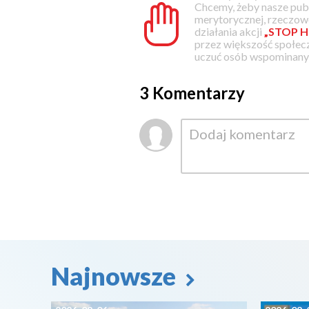
Chcemy, żeby nasze pub
merytorycznej, rzeczowe
działania akcji
„STOP H
przez większość społec
uczuć osób wspominanyc
3 Komentarzy
Najnowsze