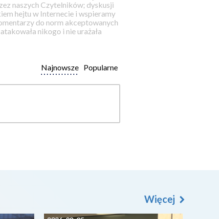
ez naszych Czytelników; dyskusji
iem hejtu w Internecie i wspieramy
 komentarzy do norm akceptowanych
takowała nikogo i nie urażała
Najnowsze
Popularne
Więcej