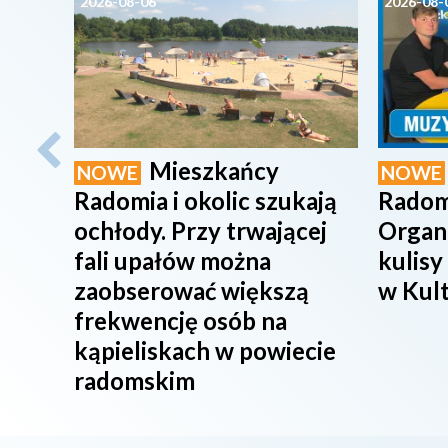
2026-08-06
2026-08-
Mieszkańcy
NOWE
NOWE
Radomia i okolic szukają
Radom
ochłody. Przy trwającej
Organ
fali upałów można
kulisy
zaobserować większą
w Kul
frekwencję osób na
kąpieliskach w powiecie
radomskim