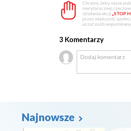
Chcemy, żeby nasze pub
merytorycznej, rzeczowe
działania akcji
„STOP H
przez większość społec
uczuć osób wspominanyc
3 Komentarzy
Najnowsze