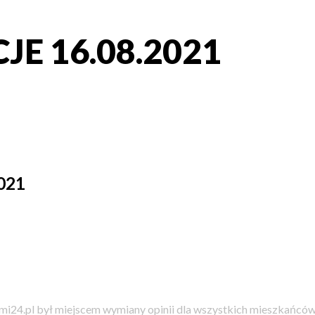
E 16.08.2021
021
i24.pl był miejscem wymiany opinii dla wszystkich mieszkańców