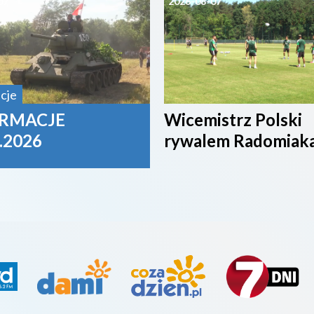
07
2026-08-07
cje
RMACJE
Wicemistrz Polski
.2026
rywalem Radomiak