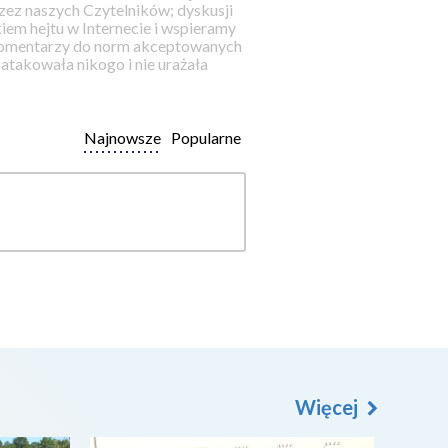
ez naszych Czytelników; dyskusji
iem hejtu w Internecie i wspieramy
 komentarzy do norm akceptowanych
takowała nikogo i nie urażała
Najnowsze
Popularne
Więcej