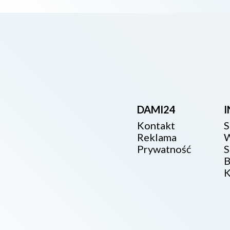
DAMI24
Kontakt
S
Reklama
W
Prywatność
S
B
K