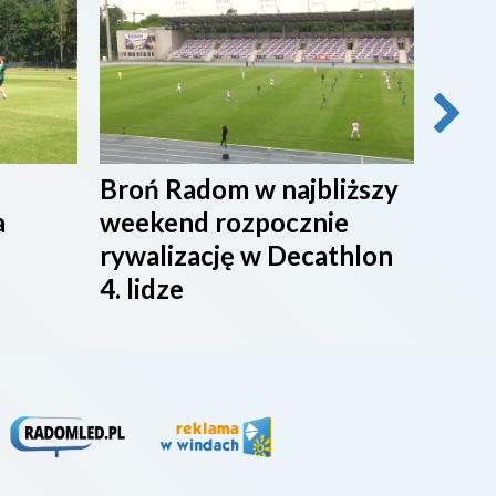
2026-08-07
2026-0
Broń Radom w najbliższy
Przy
a
weekend rozpocznie
maci
rywalizację w Decathlon
rado
4. lidze