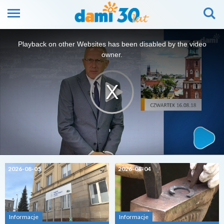
This
is
Playback on other Websites has been disabled by the video
a
modal
owner.
window.
2026-08-05
2026-08-04
Informacje
Informacje