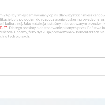
i24.pl był miejscem wymiany opinii dla wszystkich mieszkańców
likacje były powodem do rozpoczynania dyskusji prowadzonej prz
j i kulturalnej. Jako redakcja jesteśmy zdecydowanym przeciwnik
EJT”
. Dlatego prosimy o dostosowanie pisanych przez Państwa
zeństwa. Chcemy, żeby dyskusja prowadzona w komentarzach nie a
h w tych wpisach.