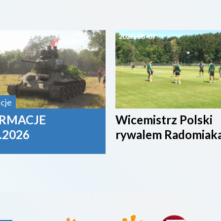
07
2026-08-07
cje
RMACJE
Wicemistrz Polski
.2026
rywalem Radomiak