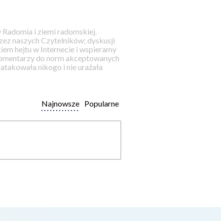
 Radomia i ziemi radomskiej.
ez naszych Czytelników; dyskusji
iem hejtu w Internecie i wspieramy
 komentarzy do norm akceptowanych
takowała nikogo i nie urażała
Najnowsze
Popularne