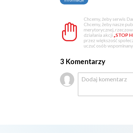
Chcemy, żeby serwis Dam
Chcemy, żeby nasze pub
merytorycznej, rzeczowe
działania akcji
„STOP H
przez większość społec
uczuć osób wspominanyc
3 Komentarzy