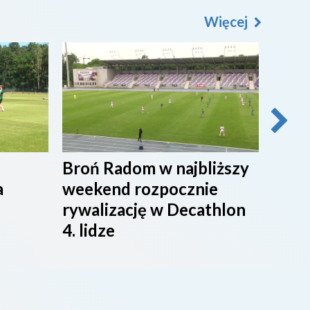
Więcej
2026-08-07
2026-0
Broń Radom w najbliższy
Przy
a
weekend rozpocznie
maci
rywalizację w Decathlon
rado
4. lidze