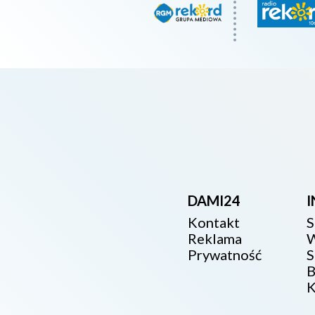
DAMI24
Kontakt
S
Reklama
W
Prywatność
S
B
K