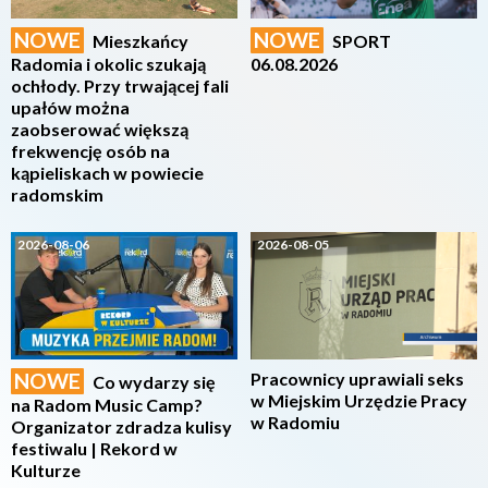
NOWE
NOWE
Mieszkańcy
SPORT
Radomia i okolic szukają
06.08.2026
ochłody. Przy trwającej fali
upałów można
zaobserować większą
frekwencję osób na
kąpieliskach w powiecie
radomskim
2026-08-06
2026-08-05
NOWE
Pracownicy uprawiali seks
Co wydarzy się
w Miejskim Urzędzie Pracy
na Radom Music Camp?
w Radomiu
Organizator zdradza kulisy
festiwalu | Rekord w
Kulturze