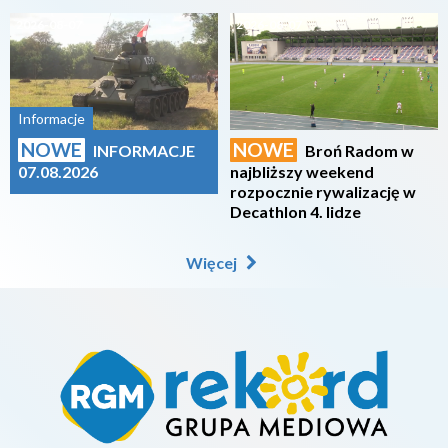
2026-08-07
2026-08-07
Informacje
NOWE
NOWE
INFORMACJE
Broń Radom w
07.08.2026
najbliższy weekend
rozpocznie rywalizację w
Decathlon 4. lidze
Więcej