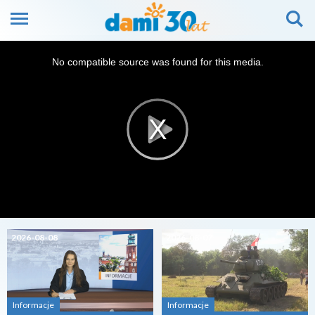
This
is
No compatible source was found for this media.
a
modal
window.
2026-08-08
2026-08-07
Informacje
Informacje