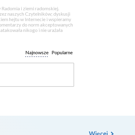
 Radomia i ziemi radomskiej.
ez naszych Czytelników; dyskusji
iem hejtu w Internecie i wspieramy
 komentarzy do norm akceptowanych
takowała nikogo i nie urażała
Najnowsze
Popularne
Więcej