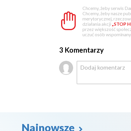
Chcemy, żeby serwis Dam
Chcemy, żeby nasze pub
merytorycznej, rzeczowe
działania akcji
„STOP H
przez większość społec
uczuć osób wspominanyc
3 Komentarzy
Najnowsze