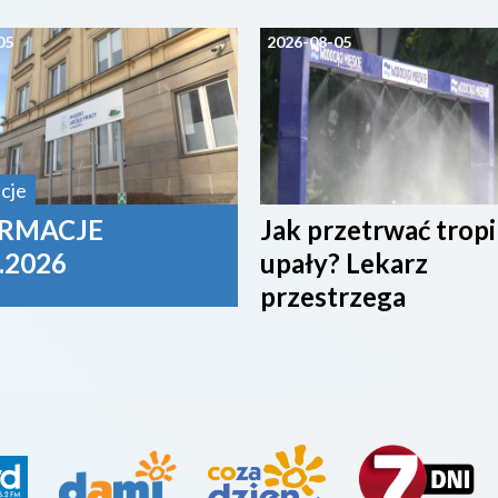
05
2026-08-05
cje
RMACJE
Jak przetrwać trop
.2026
upały? Lekarz
przestrzega