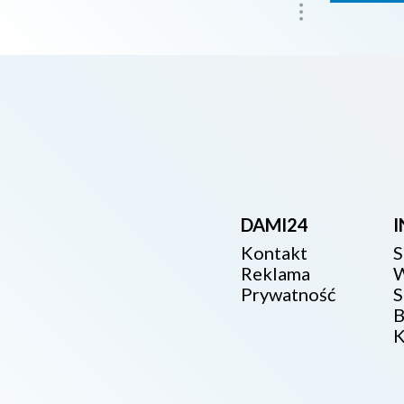
DAMI24
Kontakt
S
Reklama
W
Prywatność
S
B
K