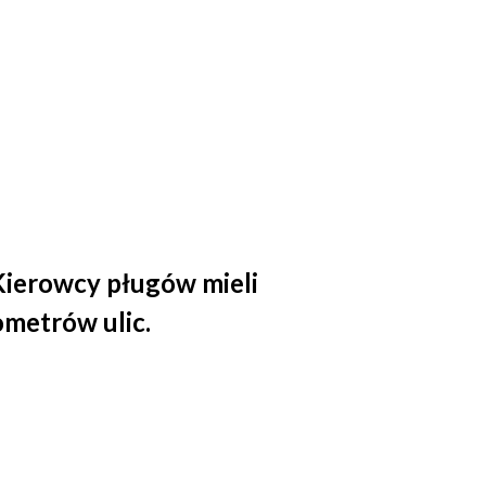
 Kierowcy pługów mieli
ometrów ulic.