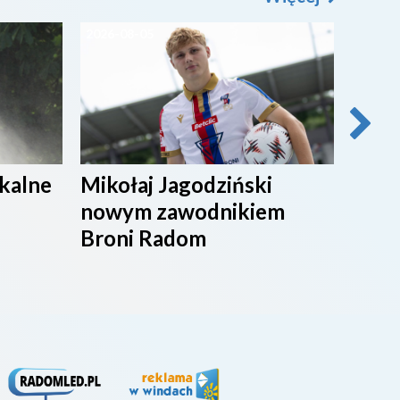
2026-08-05
2026-0
ikalne
Mikołaj Jagodziński
SPOR
nowym zawodnikiem
Broni Radom