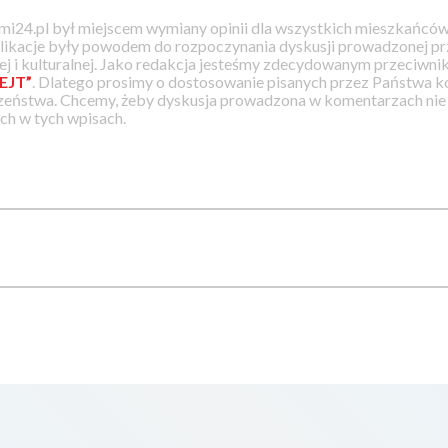
i24.pl był miejscem wymiany opinii dla wszystkich mieszkańców
likacje były powodem do rozpoczynania dyskusji prowadzonej prz
j i kulturalnej. Jako redakcja jesteśmy zdecydowanym przeciwnik
EJT”
. Dlatego prosimy o dostosowanie pisanych przez Państwa
zeństwa. Chcemy, żeby dyskusja prowadzona w komentarzach nie a
h w tych wpisach.