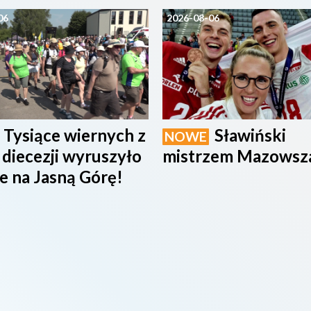
06
2026-08-06
Tysiące wiernych z
Sławiński
NOWE
 diecezji wyruszyło
mistrzem Mazowsz
e na Jasną Górę!