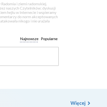
 Radomia i ziemi radomskiej.
ez naszych Czytelników; dyskusji
iem hejtu w Internecie i wspieramy
 komentarzy do norm akceptowanych
takowała nikogo i nie urażała
Najnowsze
Popularne
Więcej