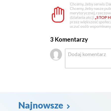
Chcemy, żeby serwis Dam
Chcemy, żeby nasze pub
merytorycznej, rzeczowe
działania akcji
„STOP H
przez większość społec
uczuć osób wspominanyc
3 Komentarzy
Najnowsze