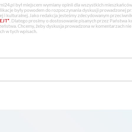
i24.pl był miejscem wymiany opinii dla wszystkich mieszkańców
likacje były powodem do rozpoczynania dyskusji prowadzonej prz
j i kulturalnej. Jako redakcja jesteśmy zdecydowanym przeciwnik
EJT”
. Dlatego prosimy o dostosowanie pisanych przez Państwa
zeństwa. Chcemy, żeby dyskusja prowadzona w komentarzach nie a
h w tych wpisach.