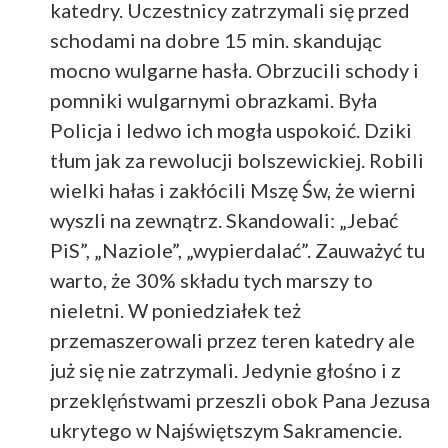
katedry. Uczestnicy zatrzymali się przed
schodami na dobre 15 min. skandując
mocno wulgarne hasła. Obrzucili schody i
pomniki wulgarnymi obrazkami. Była
Policja i ledwo ich mogła uspokoić. Dziki
tłum jak za rewolucji bolszewickiej. Robili
wielki hałas i zakłócili Mszę Św, że wierni
wyszli na zewnątrz. Skandowali: „Jebać
PiS”, „Naziole”, „wypierdalać”. Zauważyć tu
warto, że 30% składu tych marszy to
nieletni. W poniedziałek też
przemaszerowali przez teren katedry ale
już się nie zatrzymali. Jedynie głośno i z
przeklęństwami przeszli obok Pana Jezusa
ukrytego w Najświętszym Sakramencie.