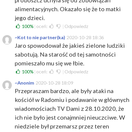
proboszcz uchyla się od zobowiązań
alimentacyjnych. Okazało się że to matki
jego dzieci.
100%
|
oceń:
|
Odpowiedz
~Kot to nie partner(ka)
2020-10-28 18:36
Jaro spowodował że jakieś zielone ludziki
sabotują. Na starość od tej samotności
pomieszało mu się we łbie.
100%
|
oceń:
|
Odpowiedz
~Anonim
2020-10-28 18:09
Przepraszam bardzo, ale były ataki na
kościół w Radomiu i podawanie w głównych
wiadomościach TV Dami z 28.10.2020, że
ich nie było jest conajmniej nieuczciwe. W
niedziele był przemarsz przez teren