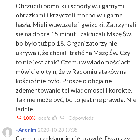
Obrzucili pomniki i schody wulgarnymi
obrazkami i krzyczeli mocno wulgarne
hasła. Mieli wuwuzele i gwizdki. Zatrzymali
się na dobre 15 minut i zakłucali Mszę Św.
bo było tuż po 18. Organizatorzy nie
ukrywali, że chciali trafić na Mszę Św. Czy
to nie jest atak? Czemu w wiadomościach
mówicie o tym, że w Radomiu ataków na
kościół nie było. Proszę o oficjalne
zdementowanie tej wiadomości i korekte.
Tak nie może być, bo to jest nie prawda. Nie
ładnie.
100%
|
oceń:
|
Odpowiedz
~Anonim
2020-10-28 17:35
Czemu przekłamuje cię prawdę. Dwa razy