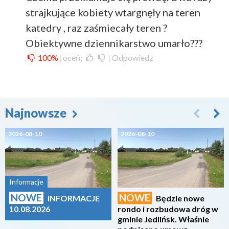
strajkujące kobiety wtargnęły na teren
katedry , raz zaśmiecały teren ?
Obiektywne dziennikarstwo umarło???
100%
|
oceń:
|
Odpowiedz
Najnowsze
2026-08-10
2026-08-10
Informacje
NOWE
NOWE
INFORMACJE
Będzie nowe
10.08.2026
rondo i rozbudowa dróg w
gminie Jedlińsk. Właśnie