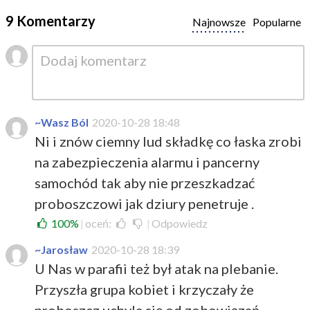
9 Komentarzy
Najnowsze
Popularne
~Wasz Ból
2020-10-28 18:48
Ni i znów ciemny lud składkę co łaska zrobi
na zabezpieczenia alarmu i pancerny
samochód tak aby nie przeszkadzać
proboszczowi jak dziury penetruje .
100%
|
oceń:
|
Odpowiedz
~Jarosław
2020-10-28 18:39
U Nas w parafii też był atak na plebanie.
Przyszła grupa kobiet i krzyczały że