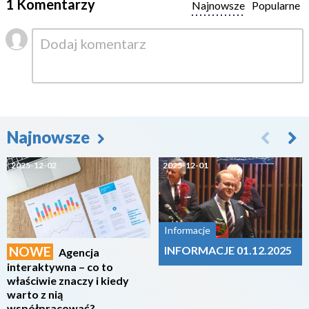
1 Komentarzy
Najnowsze
Popularne
Najnowsze
2025-12-02
2025-12-01
Informacje
NOWE
INFORMACJE 01.12.2025
Agencja
interaktywna – co to
właściwie znaczy i kiedy
warto z nią
współpracować?