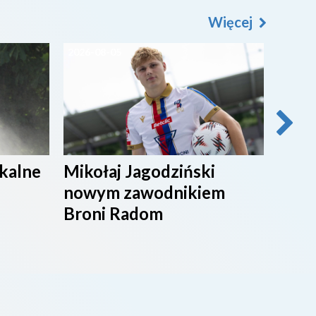
Więcej
2026-08-05
2026-0
ikalne
Mikołaj Jagodziński
SPOR
nowym zawodnikiem
Broni Radom