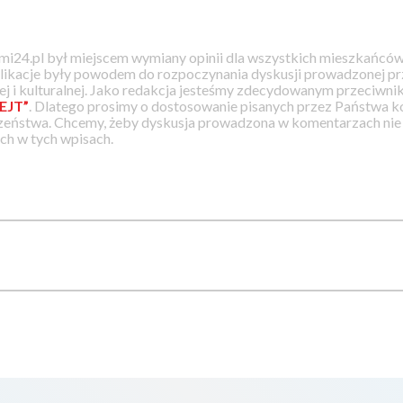
i24.pl był miejscem wymiany opinii dla wszystkich mieszkańców
likacje były powodem do rozpoczynania dyskusji prowadzonej prz
j i kulturalnej. Jako redakcja jesteśmy zdecydowanym przeciwnik
EJT”
. Dlatego prosimy o dostosowanie pisanych przez Państwa
zeństwa. Chcemy, żeby dyskusja prowadzona w komentarzach nie a
h w tych wpisach.