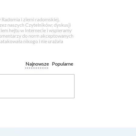
 Radomia i ziemi radomskiej.
ez naszych Czytelników; dyskusji
iem hejtu w Internecie i wspieramy
 komentarzy do norm akceptowanych
takowała nikogo i nie urażała
Najnowsze
Popularne