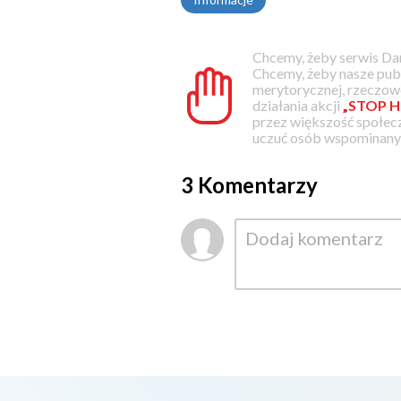
Chcemy, żeby serwis Dam
Chcemy, żeby nasze pub
merytorycznej, rzeczowe
działania akcji
„STOP H
przez większość społec
uczuć osób wspominanyc
3 Komentarzy