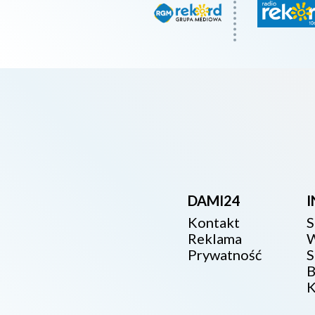
DAMI24
Kontakt
S
Reklama
W
Prywatność
S
B
K