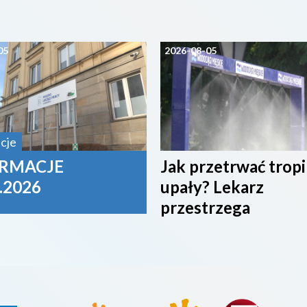
05
2026-08-05
cje
RMACJE
Jak przetrwać trop
.2026
upały? Lekarz
przestrzega