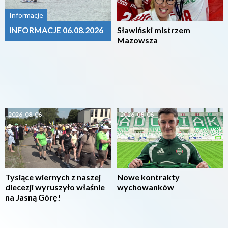
Informacje
INFORMACJE 06.08.2026
Sławiński mistrzem
Mazowsza
2026-08-06
2026-08-06
Tysiące wiernych z naszej
Nowe kontrakty
diecezji wyruszyło właśnie
wychowanków
na Jasną Górę!