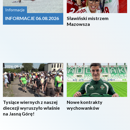
Informacje
INFORMACJE 06.08.2026
Sławiński mistrzem
Mazowsza
2026-08-06
2026-08-06
Tysiące wiernych z naszej
Nowe kontrakty
diecezji wyruszyło właśnie
wychowanków
na Jasną Górę!