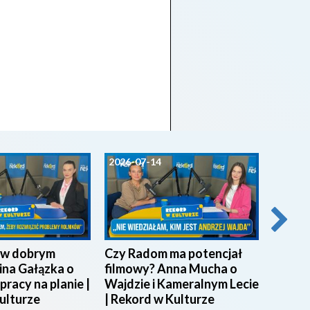
2026-07-14
2026-0
ę w dobrym
Czy Radom ma potencjał
Zuzia
lina Gałązka o
filmowy? Anna Mucha o
muzycz
i pracy na planie |
Wajdzie i Kameralnym Lecie
„Hałas
ulturze
| Rekord w Kulturze
powsta