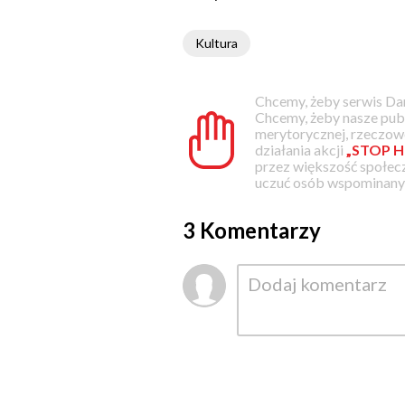
Kultura
Chcemy, żeby serwis Dam
Chcemy, żeby nasze pub
merytorycznej, rzeczowe
działania akcji
„STOP H
przez większość społec
uczuć osób wspominanyc
3 Komentarzy