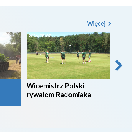
Więcej
2026-08-07
2026-0
Wicemistrz Polski
Broń
rywalem Radomiaka
week
rywa
4. li