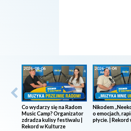
2026-08-06
2026-08-04
Co wydarzy się na Radom
Nikodem ,,Neeko
Music Camp? Organizator
o emocjach, rapi
zdradza kulisy festiwalu |
płycie. | Rekord
Rekord w Kulturze