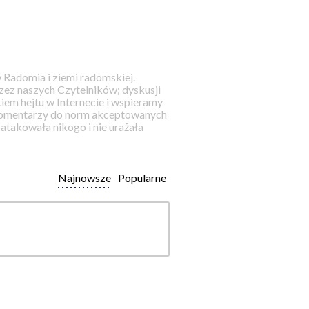
 Radomia i ziemi radomskiej.
ez naszych Czytelników; dyskusji
iem hejtu w Internecie i wspieramy
 komentarzy do norm akceptowanych
takowała nikogo i nie urażała
Najnowsze
Popularne