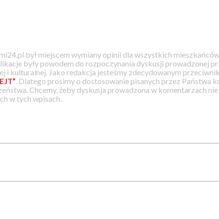
i24.pl był miejscem wymiany opinii dla wszystkich mieszkańców
likacje były powodem do rozpoczynania dyskusji prowadzonej prz
j i kulturalnej. Jako redakcja jesteśmy zdecydowanym przeciwnik
EJT”
. Dlatego prosimy o dostosowanie pisanych przez Państwa
zeństwa. Chcemy, żeby dyskusja prowadzona w komentarzach nie a
h w tych wpisach.