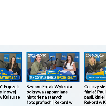
2026-07-30
2026-07-16
’’ Frączek
Szymon Fotak Wykrota
Co liczy si
e i nowej
odkrywa zapomniane
filmie? Pau
 w Kulturze
historie na starych
pasji, kinie 
fotografiach | Rekord w
Rekord w K