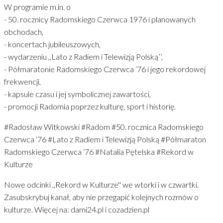
W programie m.in. o
- 50. rocznicy Radomskiego Czerwca 1976 i planowanych
obchodach,
- koncertach jubileuszowych,
- wydarzeniu ,,Lato z Radiem i Telewizją Polską’’,
- Półmaratonie Radomskiego Czerwca ‘76 i jego rekordowej
frekwencji,
- kapsule czasu i jej symbolicznej zawartości,
- promocji Radomia poprzez kulturę, sport i historię.
#Radosław Witkowski #Radom #50. rocznica Radomskiego
Czerwca ‘76 #Lato z Radiem i Telewizją Polską #Półmaraton
Radomskiego Czerwca ‘76 #Natalia Pętelska #Rekord w
Kulturze
Nowe odcinki ,,Rekord w Kulturze'' we wtorki i w czwartki.
Zasubskrybuj kanał, aby nie przegapić kolejnych rozmów o
kulturze. Więcej na: dami24.pl i cozadzien.pl