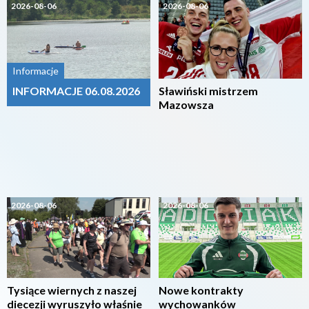
2026-08-06
2026-08-06
Informacje
INFORMACJE 06.08.2026
Sławiński mistrzem
Mazowsza
2026-08-06
2026-08-06
Tysiące wiernych z naszej
Nowe kontrakty
diecezji wyruszyło właśnie
wychowanków