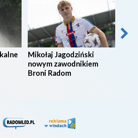
2026-08-05
2026-0
ikalne
Mikołaj Jagodziński
SPOR
nowym zawodnikiem
Broni Radom