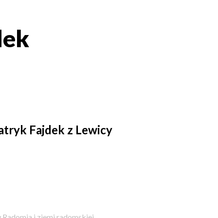
dek
atryk Fajdek z Lewicy
 Radomia i ziemi radomskiej.