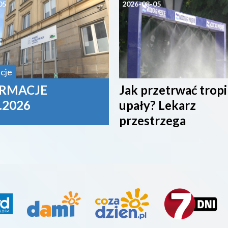
05
2026-08-05
cje
RMACJE
Jak przetrwać trop
.2026
upały? Lekarz
przestrzega