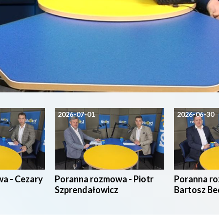
2026-07-01
2026-06-30
a - Cezary
Poranna rozmowa - Piotr
Poranna r
Szprendałowicz
Bartosz Be