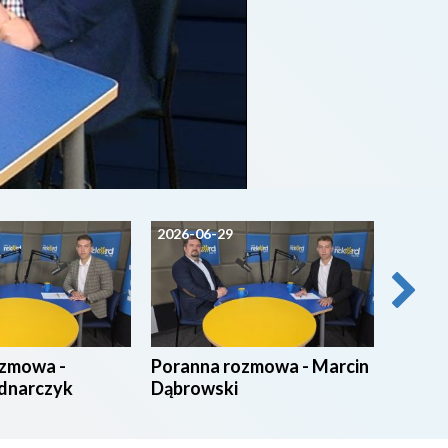
2026-06-29
2026-0
ozmowa -
Poranna rozmowa - Marcin
Poran
dnarczyk
Dąbrowski
Ruszc