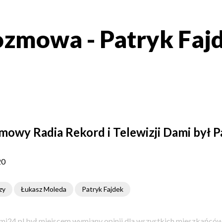
zmowa - Patryk Faj
owy Radia Rekord i Telewizji Dami był P
20
zy
Łukasz Moleda
Patryk Fajdek
i24.pl był miejscem wymiany opinii dla wszystkich mieszkańców