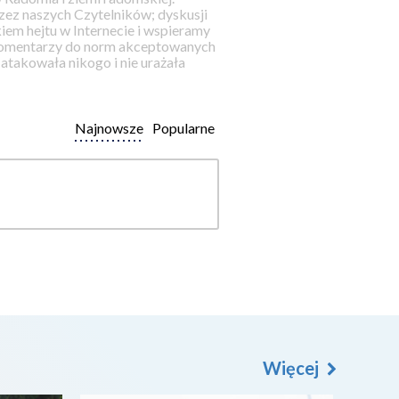
ez naszych Czytelników; dyskusji
iem hejtu w Internecie i wspieramy
 komentarzy do norm akceptowanych
takowała nikogo i nie urażała
Najnowsze
Popularne
Więcej