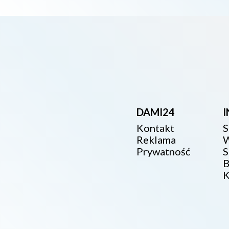
DAMI24
Kontakt
S
Reklama
W
Prywatność
S
B
K