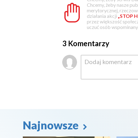
Chcemy, żeby nasze pub
merytorycznej, rzeczowe
działania akcji
„STOP H
przez większość społec
uczuć osób wspominanyc
3 Komentarzy
Najnowsze