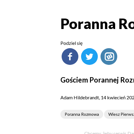
Poranna Ro
Podziel się
Gościem Porannej Rozm
Adam Hildebrandt, 14 kwiecień 20
Poranna Rozmowa
Wiesz Pierws
Chcemy, żeby serwis Dam