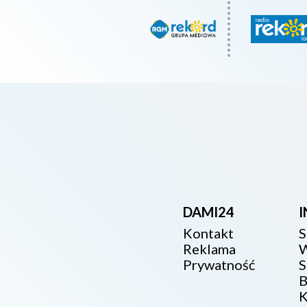
DAMI24
Kontakt
S
Reklama
W
Prywatność
S
B
K