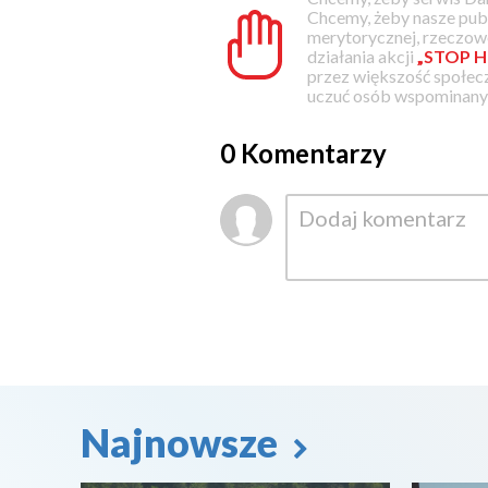
Chcemy, żeby nasze pub
merytorycznej, rzeczowe
działania akcji
„STOP H
przez większość społec
uczuć osób wspominanyc
0 Komentarzy
Najnowsze