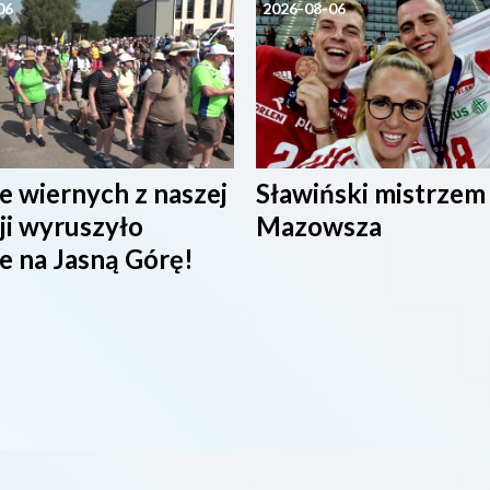
06
2026-08-06
e wiernych z naszej
Sławiński mistrzem
ji wyruszyło
Mazowsza
e na Jasną Górę!