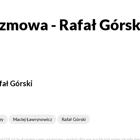
zmowa - Rafał Górsk
ał Górski
zy
Maciej Ławrynowicz
Rafał Górski
i24.pl był miejscem wymiany opinii dla wszystkich mieszkańców