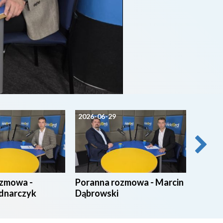
2026-06-29
2026-0
ozmowa -
Poranna rozmowa - Marcin
Poran
dnarczyk
Dąbrowski
Ruszc