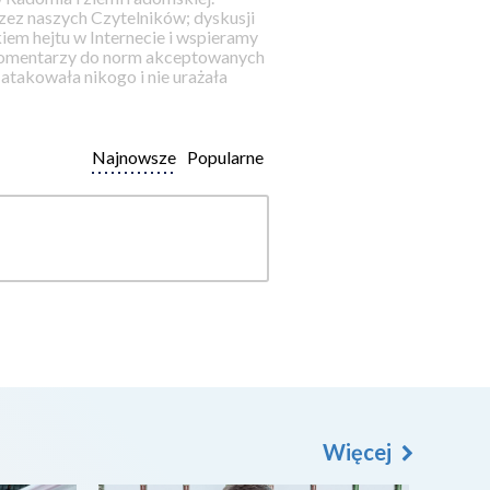
ez naszych Czytelników; dyskusji
iem hejtu w Internecie i wspieramy
 komentarzy do norm akceptowanych
takowała nikogo i nie urażała
Najnowsze
Popularne
Więcej