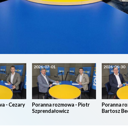
2026-07-01
2026-06-30
a - Cezary
Poranna rozmowa - Piotr
Poranna r
Szprendałowicz
Bartosz Be