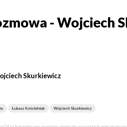
zmowa - Wojciech S
jciech Skurkiewicz
zy
Łukasz Kościelniak
Wojciech Skurkiewicz
i24.pl był miejscem wymiany opinii dla wszystkich mieszkańców