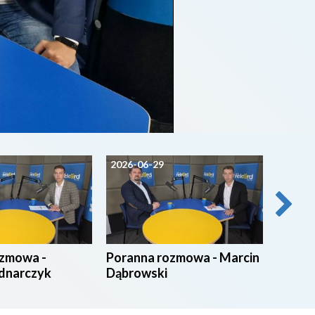
2026-06-29
2026-0
ozmowa -
Poranna rozmowa - Marcin
Poran
dnarczyk
Dąbrowski
Ruszc