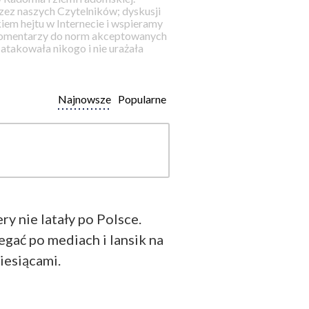
ez naszych Czytelników; dyskusji
iem hejtu w Internecie i wspieramy
 komentarzy do norm akceptowanych
takowała nikogo i nie urażała
Najnowsze
Popularne
y nie latały po Polsce.
egać po mediach i lansik na
iesiącami.