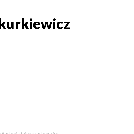
kurkiewicz
 Radomia i ziemi radomskiej.