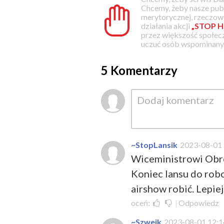
Chcemy, żeby nasze pub
merytorycznej, rzeczowe
działania akcji
„STOP H
przez większość społec
uczuć osób wspominanyc
5 Komentarzy
~StopLansik
2023-08-01 
Wiceministrowi Obron
Koniec lansu do robo
airshow robić. Lepiej
oceń:
|
Odpowiedz
~Szwejk
2023-08-01 12:1