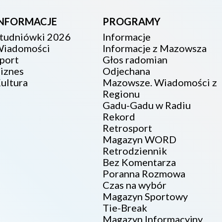
INFORMACJE
PROGRAMY
tudniówki 2026
Informacje
iadomości
Informacje z Mazowsza
port
Głos radomian
iznes
Odjechana
ultura
Mazowsze. Wiadomości z
Regionu
Gadu-Gadu w Radiu
Rekord
Retrosport
Magazyn WORD
Retrodziennik
Bez Komentarza
Poranna Rozmowa
Czas na wybór
Magazyn Sportowy
Tie-Break
Magazyn Informacyjny