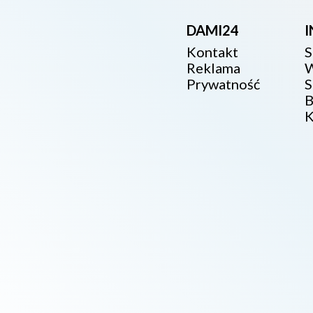
DAMI24
Kontakt
S
Reklama
W
Prywatność
S
B
K