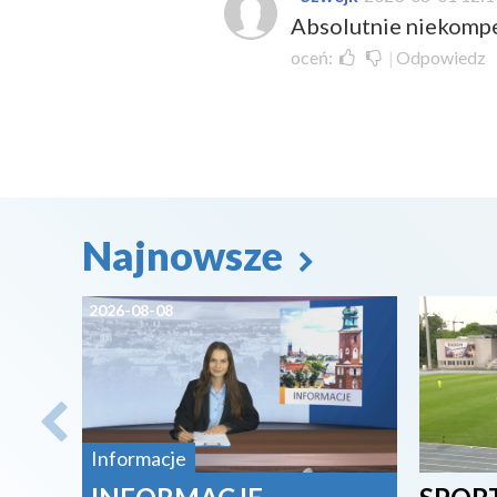
Absolutnie niekompe
oceń:
|
Odpowiedz
Najnowsze
2026-08-08
2026-08-
Informacje