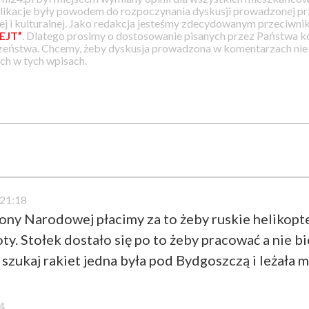
likacje były powodem do rozpoczynania dyskusji prowadzonej prz
j i kulturalnej. Jako redakcja jesteśmy zdecydowanym przeciwnik
EJT”
. Dlatego prosimy o dostosowanie pisanych przez Państwa
zeństwa. Chcemy, żeby dyskusja prowadzona w komentarzach nie a
h w tych wpisach.
21:18
y Narodowej płacimy za to żeby ruskie helikopter
ty. Stołek dostało się po to żeby pracować a nie bi
 szukaj rakiet jedna była pod Bydgoszczą i leżała m
4