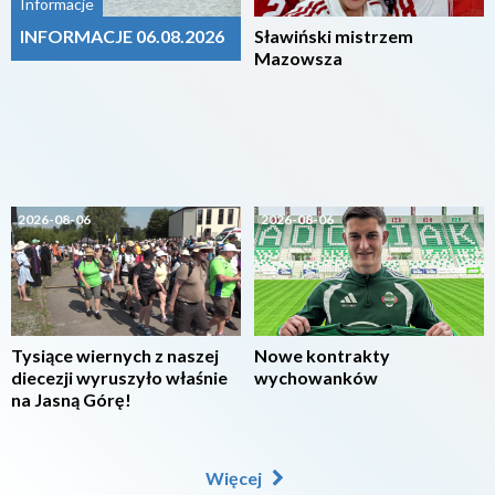
Informacje
INFORMACJE 06.08.2026
Sławiński mistrzem
Mazowsza
2026-08-06
2026-08-06
Tysiące wiernych z naszej
Nowe kontrakty
diecezji wyruszyło właśnie
wychowanków
na Jasną Górę!
Więcej