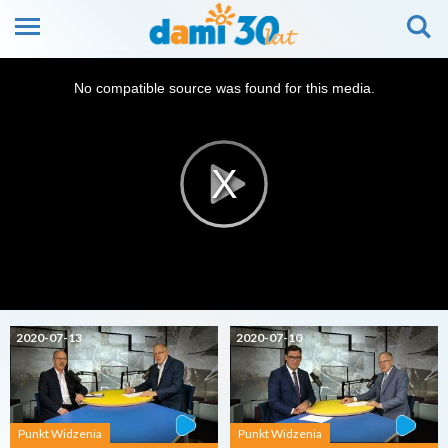
This
is
No compatible source was found for this media.
a
modal
window.
2020-07-13
2020-07-10
Punkt Widzenia
Punkt Widzenia