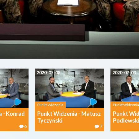
2020-07-08
2020-07-03
Punkt Widzenia
Punkt Widzenia
a - Konrad
Punkt Widzenia - Matusz
Punkt Wid
Tyczyński
Podlewsk
6
7