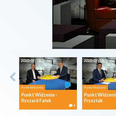
2020-07-13
2020-07-10
Punkt Widzenia
Punkt Widzenia
Punkt Widzenia -
Punkt Widzeni
Ryszard Fałek
Frysztak
4