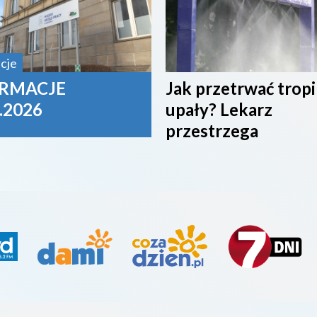
cje
RMACJE
Jak przetrwać trop
.2026
upały? Lekarz
przestrzega