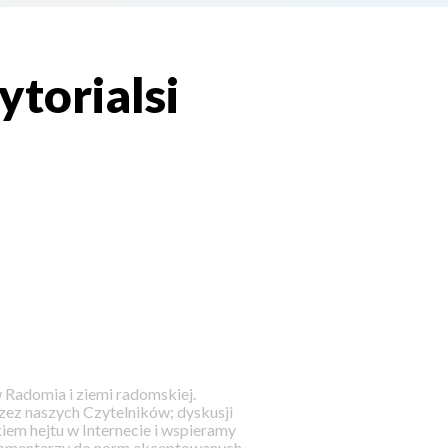
torialsi
 Radomia i ziemi radomskiej.
ez naszych Czytelników; dyskusji
iem hejtu w Internecie i wspieramy
 komentarzy do norm akceptowanych