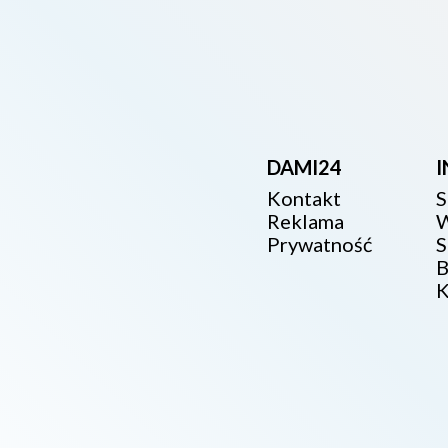
DAMI24
Kontakt
S
Reklama
W
Prywatność
S
B
K