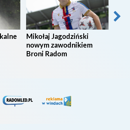
ikalne
Mikołaj Jagodziński
SPOR
nowym zawodnikiem
Broni Radom