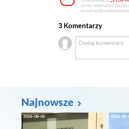
przez większość społec
uczuć osób wspominanyc
3 Komentarzy
Najnowsze
2026-08-05
2026-08-