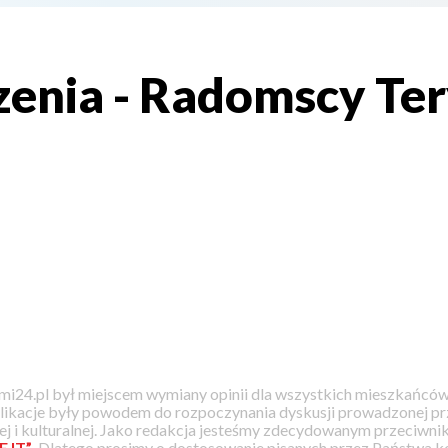
enia - Radomscy Tery
i24.pl był miejscem wymiany opinii dla wszystkich mieszkańców
likacje były powodem do rozpoczynania dyskusji prowadzonej prz
j i kulturalnej. Jako redakcja jesteśmy zdecydowanym przeciwnik
EJT”
. Dlatego prosimy o dostosowanie pisanych przez Państwa