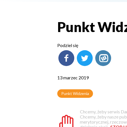
Punkt Widz
Podziel się
13 marzec 2019
Punkt Widzenia
Chcemy, żeby serwis Dam
Chcemy, żeby nasze pub
merytorycznej, rzeczowe
działania akcji
„STOP H