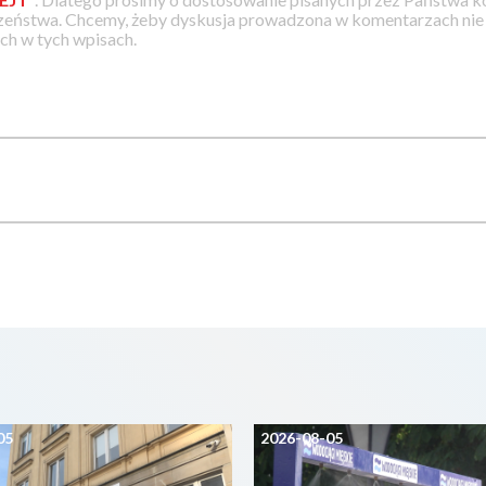
zeństwa. Chcemy, żeby dyskusja prowadzona w komentarzach nie a
h w tych wpisach.
05
2026-08-05