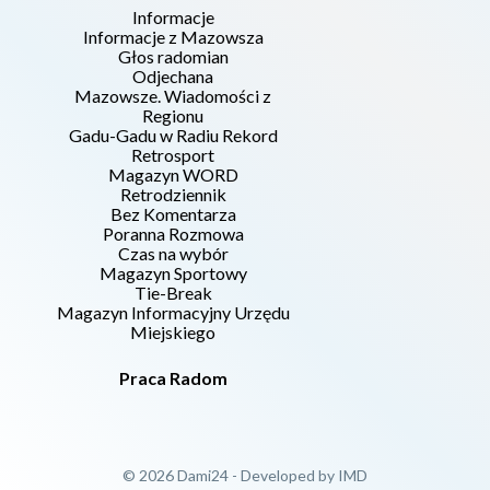
Informacje
Informacje z Mazowsza
Głos radomian
Odjechana
Mazowsze. Wiadomości z
Regionu
Gadu-Gadu w Radiu Rekord
Retrosport
Magazyn WORD
Retrodziennik
Bez Komentarza
Poranna Rozmowa
Czas na wybór
Magazyn Sportowy
Tie-Break
Magazyn Informacyjny Urzędu
Miejskiego
Praca Radom
© 2026 Dami24 - Developed by
IMD