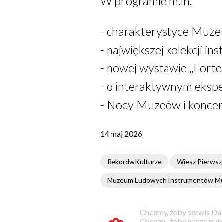
W programie m.in.
- charakterystyce Muz
- największej kolekcji i
- nowej wystawie ,,Forte
- o interaktywnym eksp
- Nocy Muzeów i koncerc
14 maj 2026
RekordwKulturze
Wiesz Pierwsz
Muzeum Ludowych Instrumentów Mu
Chcemy, żeby serwis Dam
Chcemy, żeby nasze pub