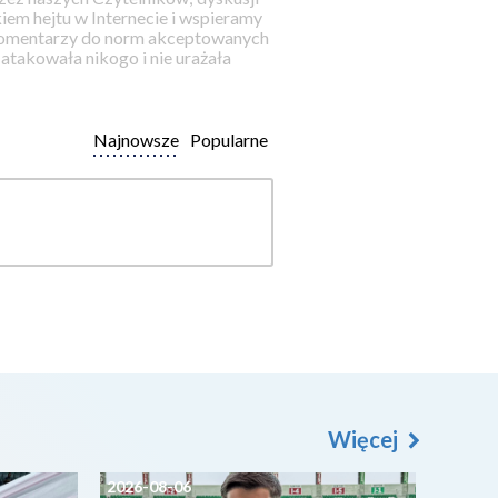
iem hejtu w Internecie i wspieramy
 komentarzy do norm akceptowanych
takowała nikogo i nie urażała
Najnowsze
Popularne
Więcej
2026-08-06
2026-0