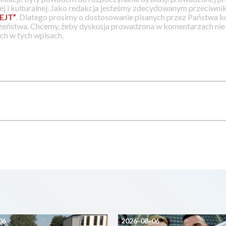
j i kulturalnej. Jako redakcja jesteśmy zdecydowanym przeciwnik
EJT”
. Dlatego prosimy o dostosowanie pisanych przez Państwa
zeństwa. Chcemy, żeby dyskusja prowadzona w komentarzach nie a
h w tych wpisach.
06
2026-08-06