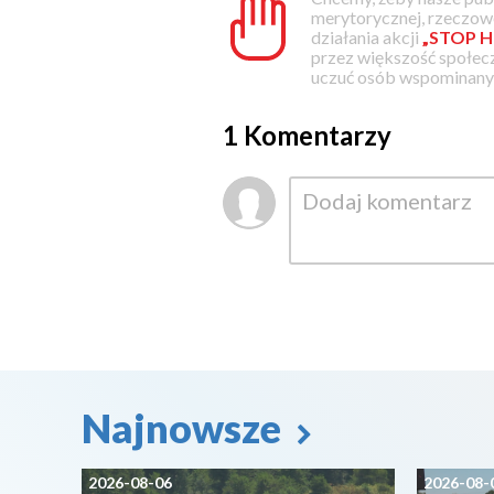
merytorycznej, rzeczowe
działania akcji
„STOP H
przez większość społec
uczuć osób wspominanyc
1 Komentarzy
Najnowsze
2026-08-06
2026-08-