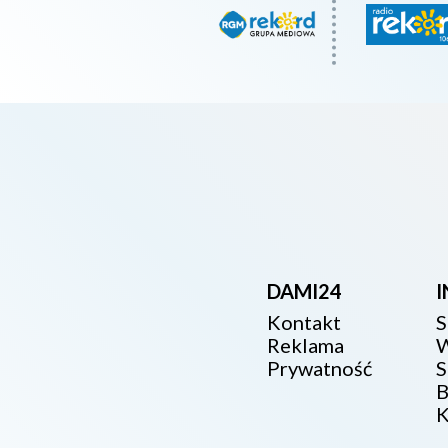
DAMI24
Kontakt
S
Reklama
W
Prywatność
S
B
K