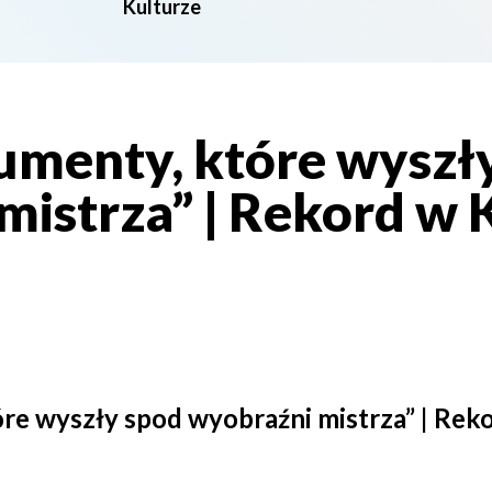
Kulturze
rumenty, które wyszł
mistrza” | Rekord w 
óre wyszły spod wyobraźni mistrza” | Rek