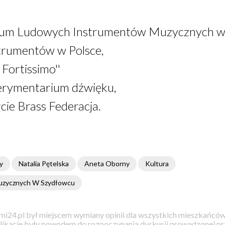
eum Ludowych Instrumentów Muzycznych w
nstrumentów w Polsce,
 Fortissimo''
erymentarium dźwięku,
ie Brass Federacja.
y
Natalia Pętelska
Aneta Oborny
Kultura
zycznych W Szydłowcu
i24.pl był miejscem wymiany opinii dla wszystkich mieszkańców
likacje były powodem do rozpoczynania dyskusji prowadzonej prz