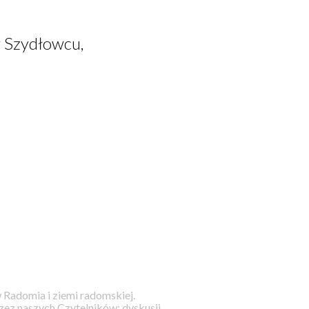
 Szydłowcu,
 Radomia i ziemi radomskiej.
ez naszych Czytelników; dyskusji