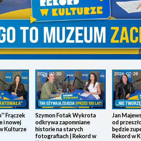
2026-07-30
2026-07-28
’’ Frączek
Szymon Fotak Wykrota
Jan Majewsk
e i nowej
odkrywa zapomniane
od przeszł
 w Kulturze
historie na starych
będzie zupe
fotografiach | Rekord w
Rekord w K