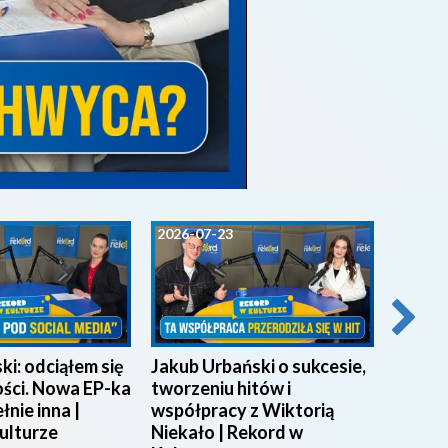
2026-07-23
2026-0
i: odciąłem się
Jakub Urbański o sukcesie,
Prof. 
ości. Nowa EP-ka
tworzeniu hitów i
nowej
łnie inna |
współpracy z Wiktorią
im. Ja
ulturze
Niekało | Rekord w
Rekord