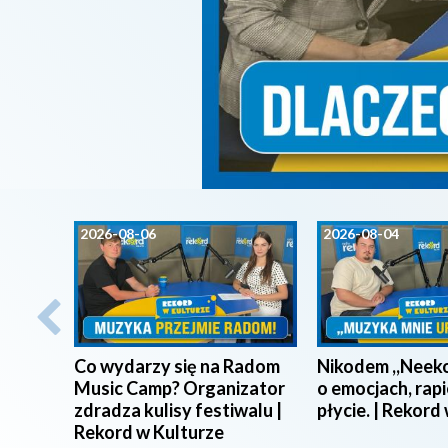
2026-08-06
2026-08-04
Co wydarzy się na Radom
Nikodem ,,Neeko
Music Camp? Organizator
o emocjach, rapi
zdradza kulisy festiwalu |
płycie. | Rekord
Rekord w Kulturze