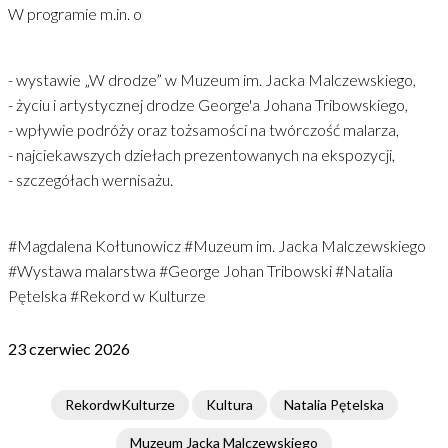
W programie m.in. o
- wystawie „W drodze” w Muzeum im. Jacka Malczewskiego,
- życiu i artystycznej drodze George'a Johana Tribowskiego,
- wpływie podróży oraz tożsamości na twórczość malarza,
- najciekawszych dziełach prezentowanych na ekspozycji,
- szczegółach wernisażu.
#Magdalena Kołtunowicz #Muzeum im. Jacka Malczewskiego
#Wystawa malarstwa #George Johan Tribowski #Natalia
Pętelska #Rekord w Kulturze
23 czerwiec 2026
RekordwKulturze
Kultura
Natalia Pętelska
Muzeum Jacka Malczewskiego