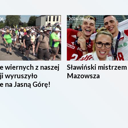
06
2026-08-06
e wiernych z naszej
Sławiński mistrzem
ji wyruszyło
Mazowsza
e na Jasną Górę!