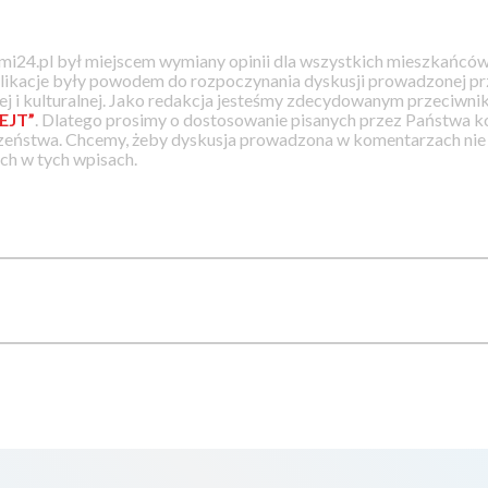
i24.pl był miejscem wymiany opinii dla wszystkich mieszkańców
likacje były powodem do rozpoczynania dyskusji prowadzonej prz
j i kulturalnej. Jako redakcja jesteśmy zdecydowanym przeciwnik
EJT”
. Dlatego prosimy o dostosowanie pisanych przez Państwa
zeństwa. Chcemy, żeby dyskusja prowadzona w komentarzach nie a
h w tych wpisach.