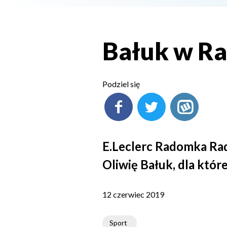
Bałuk w R
Podziel się
E.Leclerc Radomka Rad
Oliwię Bałuk, dla któr
12 czerwiec 2019
Sport