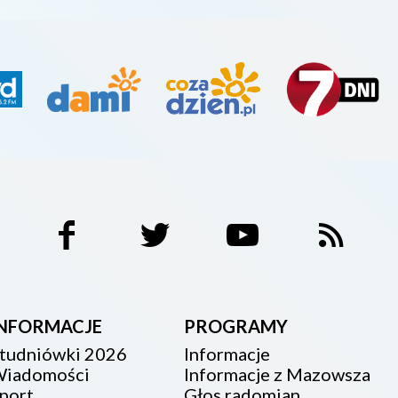
INFORMACJE
PROGRAMY
tudniówki 2026
Informacje
iadomości
Informacje z Mazowsza
port
Głos radomian