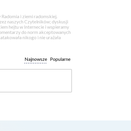
 Radomia i ziemi radomskiej.
ez naszych Czytelników; dyskusji
iem hejtu w Internecie i wspieramy
 komentarzy do norm akceptowanych
takowała nikogo i nie urażała
Najnowsze
Popularne