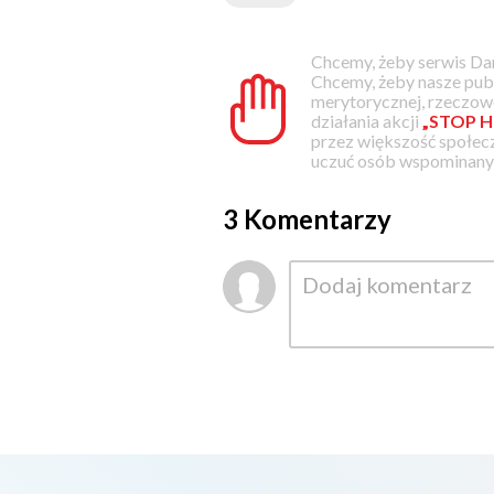
Chcemy, żeby serwis Dam
Chcemy, żeby nasze pub
merytorycznej, rzeczowe
działania akcji
„STOP H
przez większość społec
uczuć osób wspominanyc
3 Komentarzy