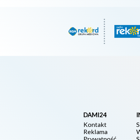
DAMI24
Kontakt
S
Reklama
W
Prywatność
S