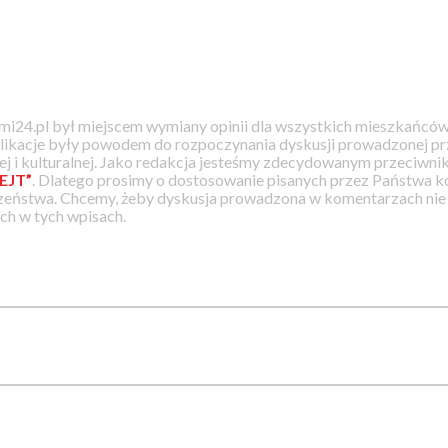
i24.pl był miejscem wymiany opinii dla wszystkich mieszkańców
likacje były powodem do rozpoczynania dyskusji prowadzonej prz
j i kulturalnej. Jako redakcja jesteśmy zdecydowanym przeciwnik
EJT”
. Dlatego prosimy o dostosowanie pisanych przez Państwa
zeństwa. Chcemy, żeby dyskusja prowadzona w komentarzach nie a
h w tych wpisach.