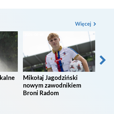
Więcej
2026-08-05
2026-0
ikalne
Mikołaj Jagodziński
SPOR
nowym zawodnikiem
Broni Radom