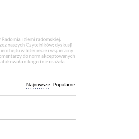
 Radomia i ziemi radomskiej.
ez naszych Czytelników; dyskusji
iem hejtu w Internecie i wspieramy
 komentarzy do norm akceptowanych
takowała nikogo i nie urażała
Najnowsze
Popularne