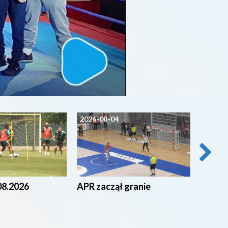
2026-08-04
2026-0
08.2026
APR zaczął granie
Radomi
Cypry