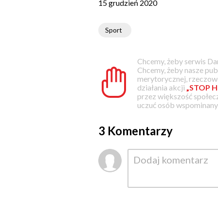
15 grudzień 2020
Sport
Chcemy, żeby serwis Dam
Chcemy, żeby nasze pub
merytorycznej, rzeczowe
działania akcji
„STOP H
przez większość społec
uczuć osób wspominanyc
3 Komentarzy