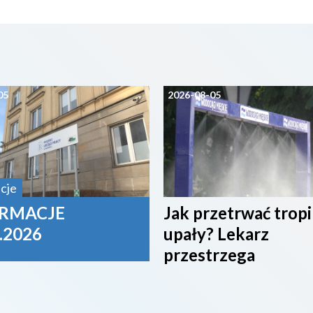
05
2026-08-05
cje
RMACJE
Jak przetrwać trop
.2026
upały? Lekarz
przestrzega