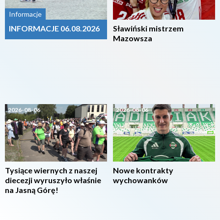
Informacje
INFORMACJE 06.08.2026
Sławiński mistrzem
Mazowsza
2026-08-06
2026-08-06
Tysiące wiernych z naszej
Nowe kontrakty
diecezji wyruszyło właśnie
wychowanków
na Jasną Górę!