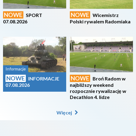
NOWE
NOWE
SPORT
Wicemistrz
07.08.2026
Polski rywalem Radomiaka
2026-08-07
2026-08-07
Informacje
NOWE
NOWE
INFORMACJE
Broń Radom w
07.08.2026
najbliższy weekend
rozpocznie rywalizację w
Decathlon 4. lidze
Więcej