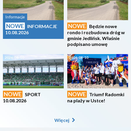
Informacje
NOWE
NOWE
INFORMACJE
Będzie nowe
10.08.2026
rondo i rozbudowa dróg w
gminie Jedlińsk. Właśnie
podpisano umowę
2026-08-10
2026-08-10
NOWE
NOWE
SPORT
Triumf Radomki
10.08.2026
na plaży w Ustce!
Więcej