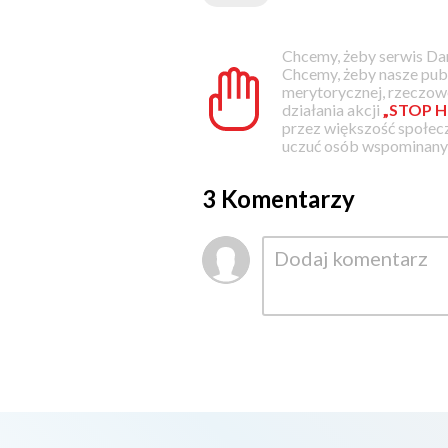
Chcemy, żeby serwis Dam
Chcemy, żeby nasze pub
merytorycznej, rzeczowe
działania akcji
„STOP H
przez większość społec
uczuć osób wspominanyc
3 Komentarzy