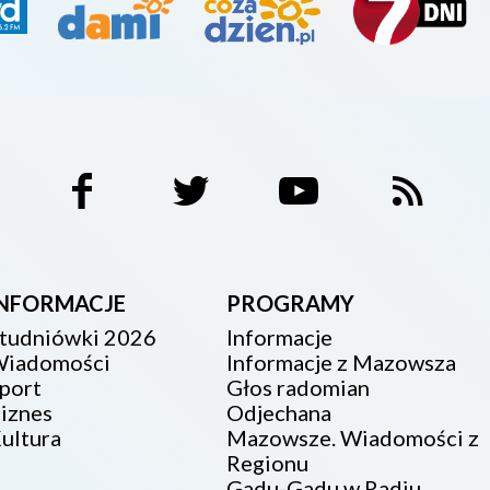
INFORMACJE
PROGRAMY
tudniówki 2026
Informacje
iadomości
Informacje z Mazowsza
port
Głos radomian
iznes
Odjechana
ultura
Mazowsze. Wiadomości z
Regionu
Gadu-Gadu w Radiu