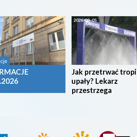
05
2026-08-05
cje
RMACJE
Jak przetrwać trop
.2026
upały? Lekarz
przestrzega