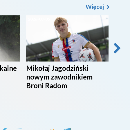
Więcej
2026-08-05
2026-0
ikalne
Mikołaj Jagodziński
SPOR
nowym zawodnikiem
Broni Radom