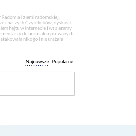
 Radomia i ziemi radomskiej.
ez naszych Czytelników; dyskusji
iem hejtu w Internecie i wspieramy
 komentarzy do norm akceptowanych
takowała nikogo i nie urażała
Najnowsze
Popularne