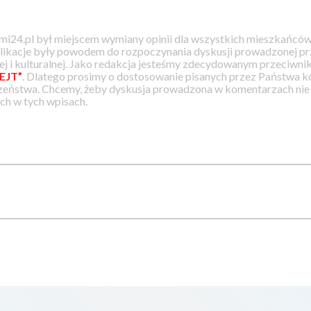
i24.pl był miejscem wymiany opinii dla wszystkich mieszkańców
likacje były powodem do rozpoczynania dyskusji prowadzonej prz
j i kulturalnej. Jako redakcja jesteśmy zdecydowanym przeciwnik
EJT”
. Dlatego prosimy o dostosowanie pisanych przez Państwa
zeństwa. Chcemy, żeby dyskusja prowadzona w komentarzach nie a
h w tych wpisach.