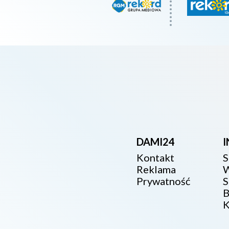
DAMI24
Kontakt
S
Reklama
W
Prywatność
S
B
K