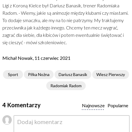
Ligi z Koroną Kielce był Dariusz Banasik, trener Radomiaka
Radom. - Wiemy, jakie są animozje między klubami czy miastami.
To dodaje smaczku, ale my na to nie patrzymy. My traktujemy
przeciwnika jak każdego innego. Chcemy ten mecz wygrać,
zagrać dla siebie, dla kibiców i potem ewentualnie świętować i
się cieszyć - mówi szkoleniowiec.
Michał Nowak, 11 czerwiec 2021
Sport
Piłka Nożna
Dariusz Banasik
Wiesz Pierwszy
Radomiak Radom
4 Komentarzy
Najnowsze
Popularne