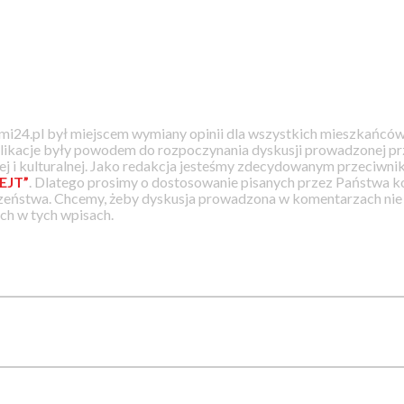
i24.pl był miejscem wymiany opinii dla wszystkich mieszkańców
likacje były powodem do rozpoczynania dyskusji prowadzonej prz
j i kulturalnej. Jako redakcja jesteśmy zdecydowanym przeciwnik
EJT”
. Dlatego prosimy o dostosowanie pisanych przez Państwa
zeństwa. Chcemy, żeby dyskusja prowadzona w komentarzach nie a
h w tych wpisach.