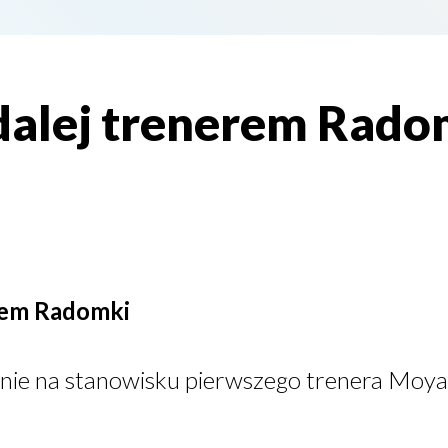
 dalej trenerem Rado
erem Radomki
stanie na stanowisku pierwszego trenera Mo