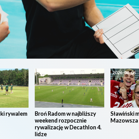
2026-08-07
2026-08-06
ski rywalem
Broń Radom w najbliższy
Sławiński 
weekend rozpocznie
Mazowsza
rywalizację w Decathlon 4.
lidze