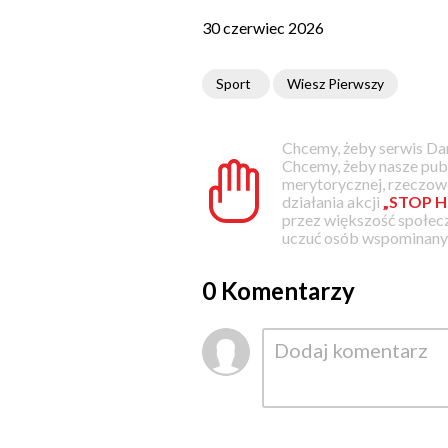
30 czerwiec 2026
Sport
Wiesz Pierwszy
Chcemy, żeby serwis Dam
Chcemy, żeby nasze pub
merytorycznej, rzeczowe
działania akcji
„STOP H
przez większość społec
uczuć osób wspominanyc
0 Komentarzy