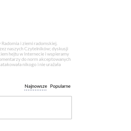
 Radomia i ziemi radomskiej.
ez naszych Czytelników; dyskusji
iem hejtu w Internecie i wspieramy
 komentarzy do norm akceptowanych
takowała nikogo i nie urażała
Najnowsze
Popularne