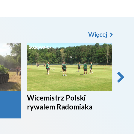
Więcej
2026-08-07
2026-0
Wicemistrz Polski
Broń
rywalem Radomiaka
week
rywa
4. li