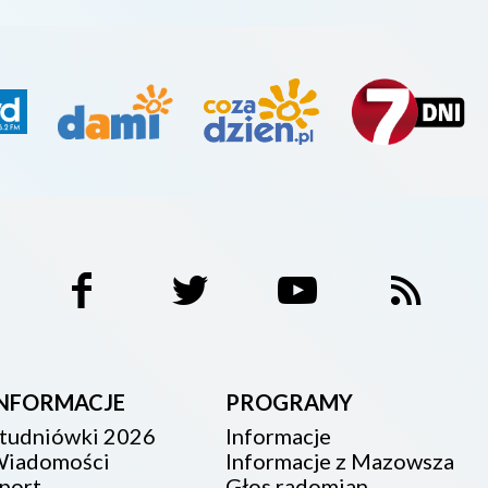
INFORMACJE
PROGRAMY
tudniówki 2026
Informacje
iadomości
Informacje z Mazowsza
port
Głos radomian