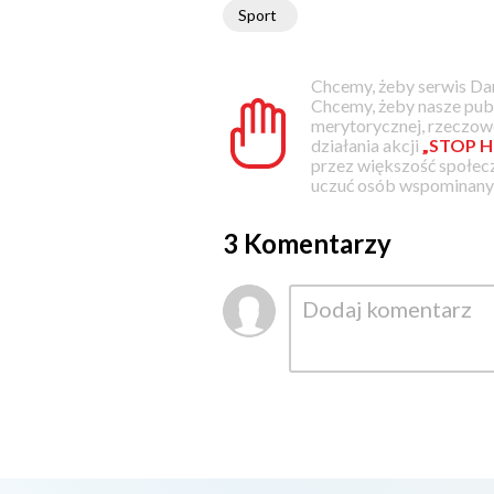
Sport
Chcemy, żeby serwis Dam
Chcemy, żeby nasze pub
merytorycznej, rzeczowe
działania akcji
„STOP H
przez większość społec
uczuć osób wspominanyc
3 Komentarzy