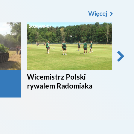
Więcej
2026-08-07
2026-0
Wicemistrz Polski
Broń
rywalem Radomiaka
week
rywa
4. li