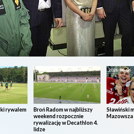
2026-08-07
2026-08-06
ski rywalem
Broń Radom w najbliższy
Sławiński 
weekend rozpocznie
Mazowsza
rywalizację w Decathlon 4.
lidze