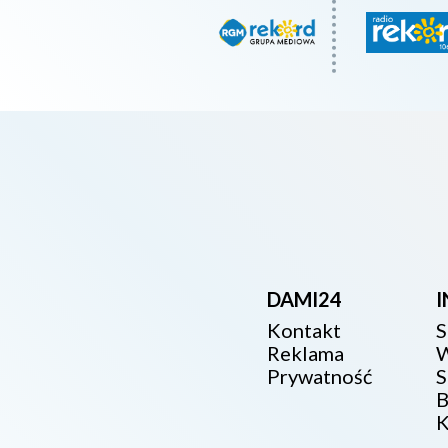
DAMI24
Kontakt
S
Reklama
W
Prywatność
S
B
K