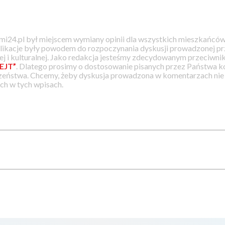
i24.pl był miejscem wymiany opinii dla wszystkich mieszkańców
likacje były powodem do rozpoczynania dyskusji prowadzonej prz
j i kulturalnej. Jako redakcja jesteśmy zdecydowanym przeciwnik
EJT”
. Dlatego prosimy o dostosowanie pisanych przez Państwa
zeństwa. Chcemy, żeby dyskusja prowadzona w komentarzach nie a
h w tych wpisach.