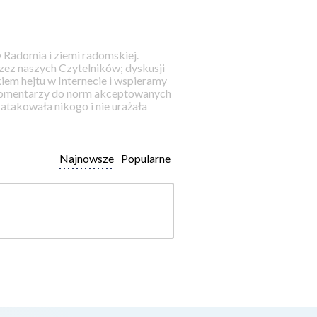
 Radomia i ziemi radomskiej.
ez naszych Czytelników; dyskusji
iem hejtu w Internecie i wspieramy
 komentarzy do norm akceptowanych
takowała nikogo i nie urażała
Najnowsze
Popularne