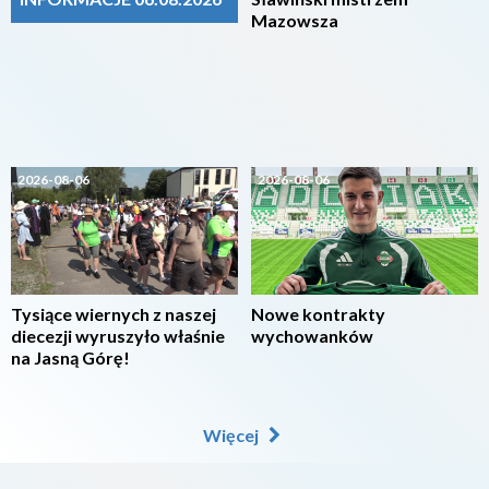
Mazowsza
2026-08-06
2026-08-06
Tysiące wiernych z naszej
Nowe kontrakty
diecezji wyruszyło właśnie
wychowanków
na Jasną Górę!
Więcej