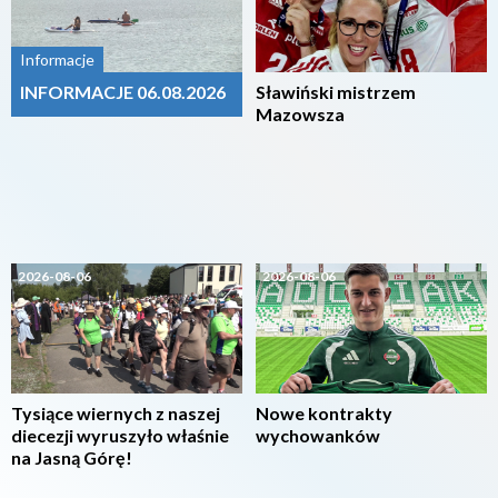
Informacje
INFORMACJE 06.08.2026
Sławiński mistrzem
Mazowsza
2026-08-06
2026-08-06
Tysiące wiernych z naszej
Nowe kontrakty
diecezji wyruszyło właśnie
wychowanków
na Jasną Górę!