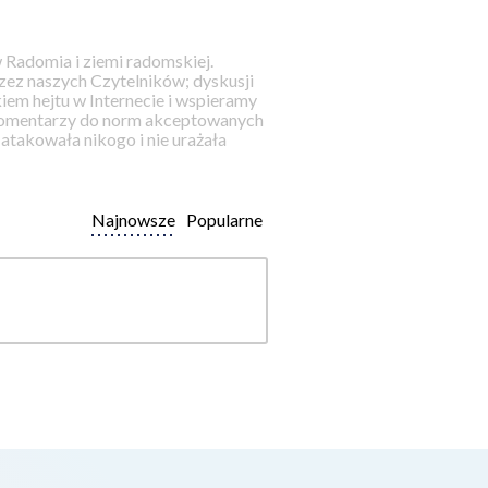
 Radomia i ziemi radomskiej.
ez naszych Czytelników; dyskusji
iem hejtu w Internecie i wspieramy
 komentarzy do norm akceptowanych
takowała nikogo i nie urażała
Najnowsze
Popularne