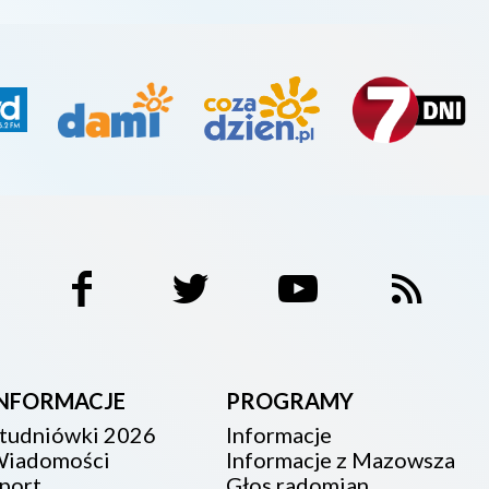
INFORMACJE
PROGRAMY
tudniówki 2026
Informacje
iadomości
Informacje z Mazowsza
port
Głos radomian