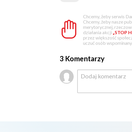
Chcemy, żeby serwis Dam
Chcemy, żeby nasze pub
merytorycznej, rzeczowe
działania akcji
„STOP H
przez większość społec
uczuć osób wspominanyc
3 Komentarzy