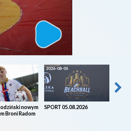
2026-08-05
2026-0
godziński nowym
SPORT 05.08.2026
Beach 
em Broni Radom
nad za