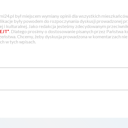
i24.pl był miejscem wymiany opinii dla wszystkich mieszkańców
likacje były powodem do rozpoczynania dyskusji prowadzonej prz
j i kulturalnej. Jako redakcja jesteśmy zdecydowanym przeciwnik
EJT”
. Dlatego prosimy o dostosowanie pisanych przez Państwa
zeństwa. Chcemy, żeby dyskusja prowadzona w komentarzach nie a
h w tych wpisach.