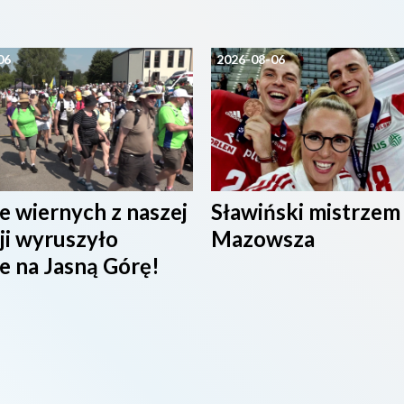
06
2026-08-06
e wiernych z naszej
Sławiński mistrzem
ji wyruszyło
Mazowsza
e na Jasną Górę!